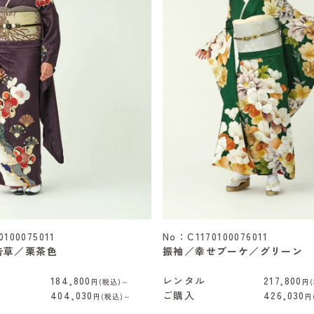
100075011
No：C1170100076011
告草／栗茶色
振袖／幸せブーケ／グリーン
184,800
レンタル
217,800
円(税込)～
円
404,030
ご購入
426,030
円(税込)～
円