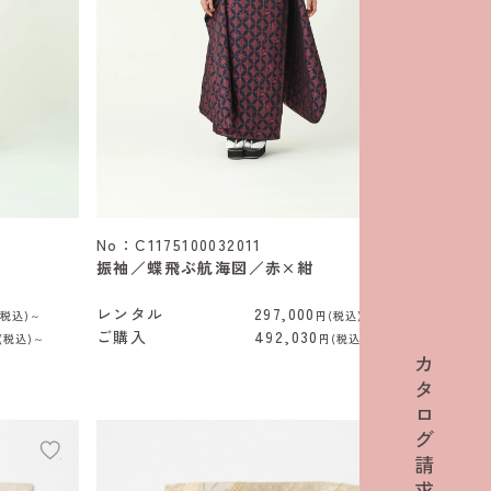
No：C1175100032011
振袖／蝶飛ぶ航海図／赤×紺
レンタル
297,000
(税込)～
円(税込)～
ご購入
492,030
(税込)～
円(税込)～
カ
タ
ロ
グ
add
add
請
求