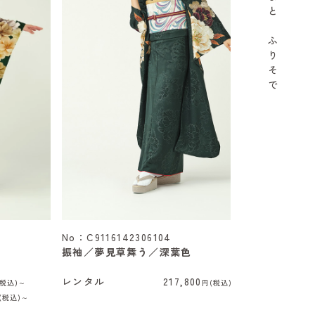
と
ふ
り
そ
で
No：C9116142306104
振袖／夢見草舞う／深葉色
レンタル
217,800
(税込)～
円(税込)～
(税込)～