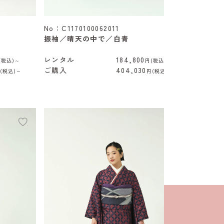
No：C1170100062011
振袖／晴天の中で／白青
レンタル
184,800
(税込)～
円(税込)～
ご購入
404,030
(税込)～
円(税込)～
add
add