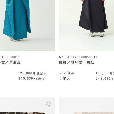
100058011
No：C1176100059011
い愛／華浅葱
振袖／想い愛／黒紅
129,800
レンタル
129,800
円(税込)～
円
349,030
ご購入
349,030
円(税込)～
円
add