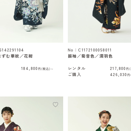
6142291104
No：C1172100058011
はずむ華紋／花紺
振袖／菊音色／濡羽色
184,800
レンタル
217,800
円(税込)～
円
ご購入
426,030
円
add