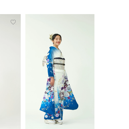
add
add