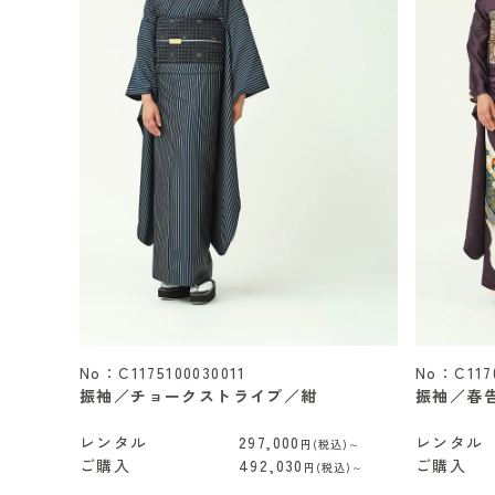
No：C1175100030011
No：C1170
振袖／チョークストライプ／紺
振袖／春
レンタル
297,000
レンタル
円(税込)～
ご購入
492,030
ご購入
円(税込)～