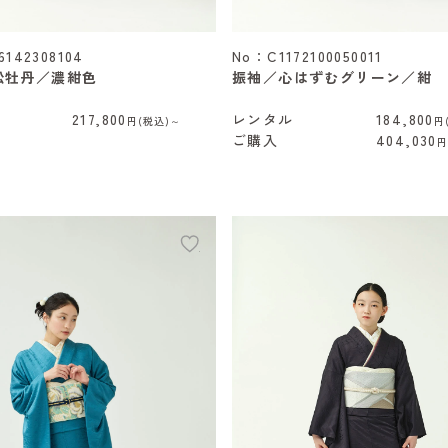
6142308104
No：C1172100050011
松牡丹／濃紺色
振袖／心はずむグリーン／紺
217,800
レンタル
184,800
円(税込)～
円
ご購入
404,030
円
add