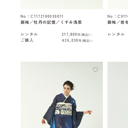
No：C1172100030011
No：C911
振袖／牡丹の記憶／くすみ浅葱
振袖／若
レンタル
217,800
レンタル
円(税込)～
ご購入
426,030
円(税込)～
add