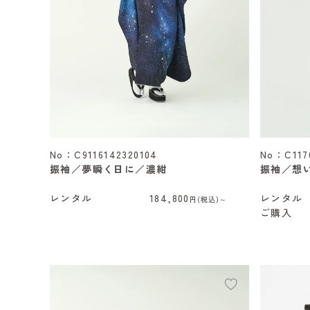
No：C9116142320104
No：C1176
振袖／夢瞬く日に／濃紺
振袖／想
レンタル
184,800
レンタル
円(税込)～
ご購入
add