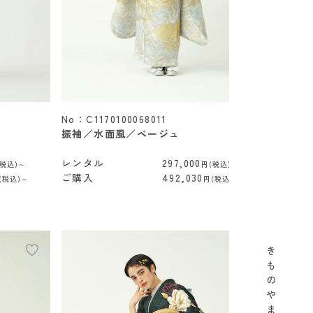
No：C1170100068011
振袖／水面風／ベージュ
レンタル
297,000
(税込)～
円(税込)～
ご購入
492,030
(税込)～
円(税込)～
き
add
add
も
の
や
ま