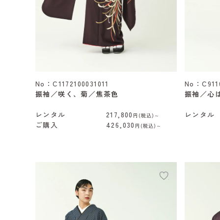
No：C1172100031011
No：C911
振袖／咲く、菊／焦茶色
振袖／心
レンタル
217,800
レンタル
円(税込)～
ご購入
426,030
円(税込)～
add