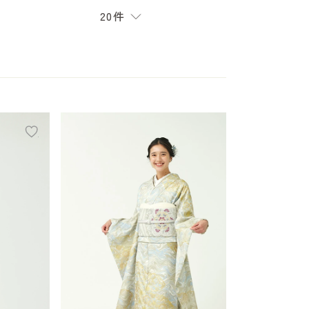
20件
add
add