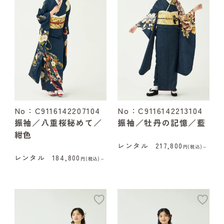
No：C9116142207104
No：C9116142213104
振袖／八重桜秘めて／
振袖／牡丹の記憶／藍
紺色
レンタル
217,800
円(税込)～
レンタル
184,800
円(税込)～
add
ad