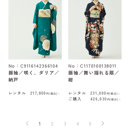
No：C9116142366104
No：C1170100138011
振袖／咲く、ダリア／
振袖／舞い揺れる扇／
納戸
紺
レンタル
217,800
レンタル
231,000
円(税込)～
円(税込)～
ご購入
426,030
円(税込)～
1
2
3
4
5