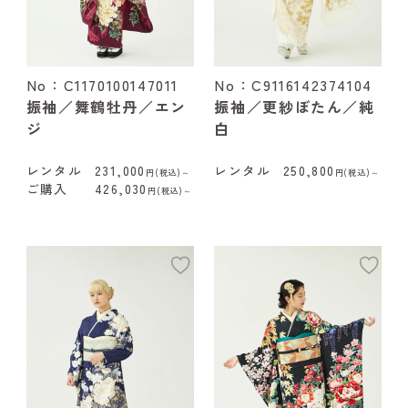
No：C1170100147011
No：C9116142374104
振袖／舞鶴牡丹／エン
振袖／更紗ぼたん／純
ジ
白
レンタル
231,000
レンタル
250,800
円(税込)～
円(税込)～
ご購入
426,030
円(税込)～
add
ad