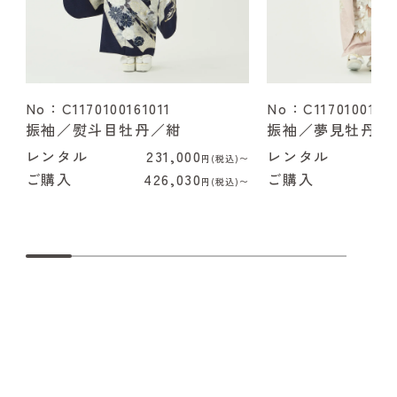
No：C1170100161011
No：C1170100162
振袖／熨斗目牡丹／紺
振袖／夢見牡丹／
レンタル
231,000
レンタル
2
円(税込)〜
ご購入
426,030
ご購入
4
円(税込)〜