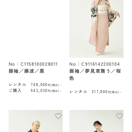
No：C1158100028011
No：C9116142200104
振袖／藤波／黒
振袖／夢見草舞う／桜
色
レンタル
748,000
円(税込)～
ご購入
943,030
レンタル
217,800
円(税込)～
円(税込)～
add
ad