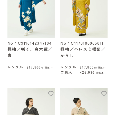
No：C9116142347104
No：C1170100065011
振袖／咲く、白木蓮／
振袖／ハレスミ横菊／
青
からし
レンタル
217,800
レンタル
217,800
円(税込)～
円(税込)～
ご購入
426,030
円(税込)～
add
ad