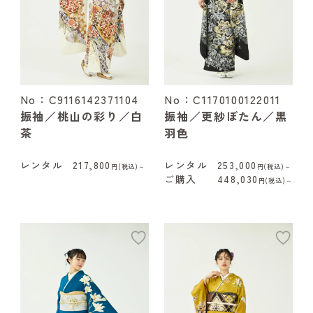
No：C9116142371104
No：C1170100122011
振袖／桃山の彩り／白
振袖／更紗ぼたん／黒
茶
羽色
レンタル
217,800
レンタル
253,000
円(税込)～
円(税込)～
ご購入
448,030
円(税込)～
add
ad