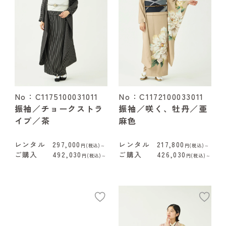
No：C1175100031011
No：C1172100033011
振袖／チョークストラ
振袖／咲く、牡丹／亜
イプ／茶
麻色
レンタル
297,000
レンタル
217,800
円(税込)～
円(税込)～
ご購入
492,030
ご購入
426,030
円(税込)～
円(税込)～
add
ad