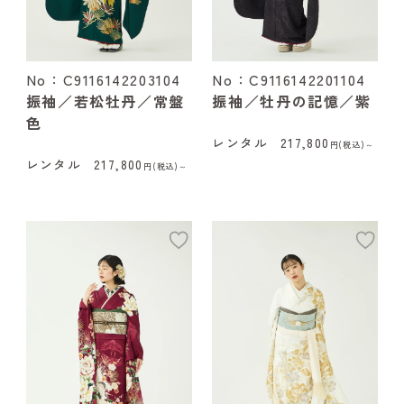
No：C9116142203104
No：C9116142201104
振袖／若松牡丹／常盤
振袖／牡丹の記憶／紫
色
レンタル
217,800
円(税込)～
レンタル
217,800
円(税込)～
add
ad