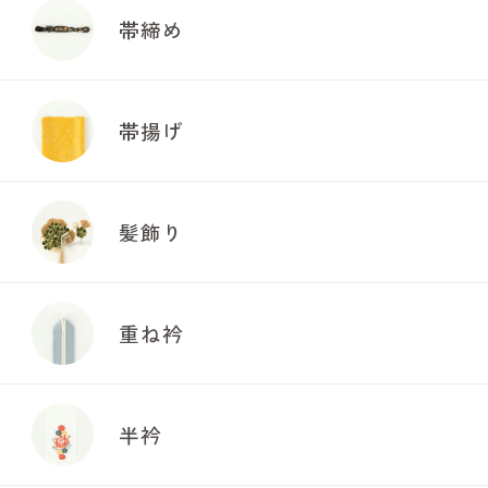
帯締め
帯揚げ
髪飾り
重ね衿
半衿