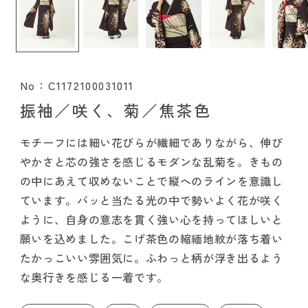
No：C1172100031011
振袖／咲く、菊／焦茶色
モチーフには細い花びらが繊細でありながら、伸び
やかさと芯の強さを感じるモダンな乱菊を。きもの
の中にあえて収めないことで縦へのラインを意識し
ています。パッと当たる光の中で勢いよく花が咲く
ように、自身の意志を貫く強い心を持ってほしいと
願いを込めました。こげ茶色の縮緬地紋が落ち着い
たかっこいい雰囲気に。ふわっと柄が浮き出るよう
な奥行きを感じる一着です。