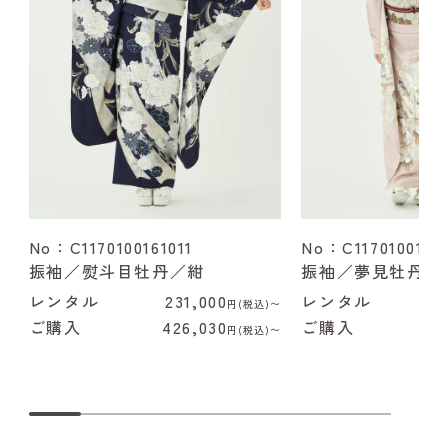
No：C1170100161011
No：C1170100162
振袖／熨斗目牡丹／紺
振袖／夢見牡丹／
レンタル
231,000
レンタル
2
円(税込)〜
ご購入
426,030
ご購入
4
円(税込)〜