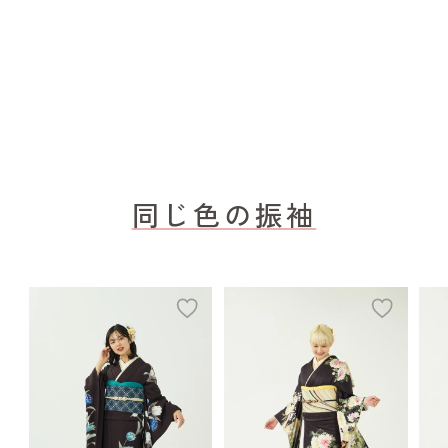
同じ色の振袖
add
add