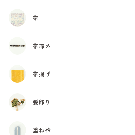
帯
帯締め
帯揚げ
髪飾り
重ね衿