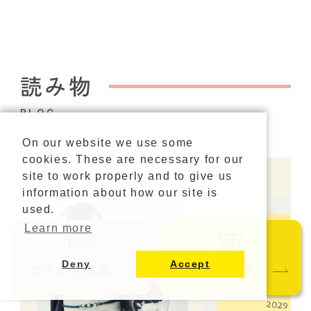
読み物
BLOG
On our website we use some
cookies. These are necessary for our
site to work properly and to give us
information about how our site is
used.
Learn more
Deny
Accept
カタログ請求
ご来店予約