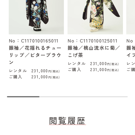
No：C1170100165011
No：C1170100125011
No
振袖／花揺れるチュー
振袖／桃山流水に菊／
振
リップ／ビターブラウ
こげ茶
イ
ン
レンタル
231,000
レ
円(税込)
ご購入
231,000
ご
レンタル
231,000
円(税込)
円(税込)
ご購入
231,000
円(税込)
閲覧履歴