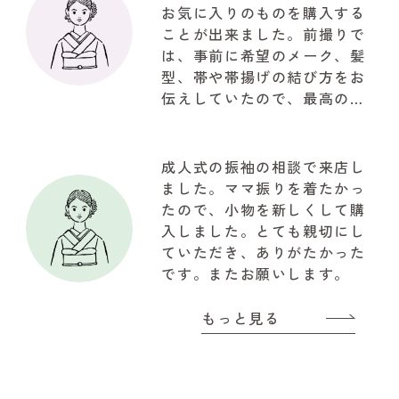
お気に入りのものを購入する
ことが出来ました。前撮りで
は、事前に希望のメーク、髪
型、帯や帯揚げの結び方をお
伝えしていたので、最高の仕
上がりで驚きでした。お写真
も自然な笑顔で思ってたいた
以上の写真が取れて大満足で
成人式の振袖の相談で来店し
した。関わって下さいました
ました。ママ振りを着たかっ
『やまと』のスタッフの皆様
たので、小物を新しくして購
に感謝でいっぱいです!!!有難
入しました。とても親切にし
うございました
ていただき、ありがたかった
です。またお願いします。
もっと見る