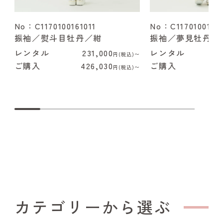
No：C1170100161011
No：C1170100162
振袖／熨斗目牡丹／紺
振袖／夢見牡丹／
レンタル
231,000
レンタル
2
円(税込)〜
ご購入
426,030
ご購入
4
円(税込)〜
カテゴリーから選ぶ