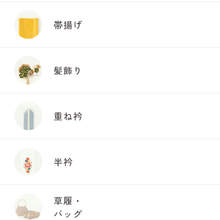
帯揚げ
髪飾り
重ね衿
半衿
草履・
バッグ