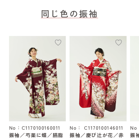
同じ色の振袖
add
add
No：C1170100160011
No： C1170100146011
No
振袖／芍薬に蝶／臙脂
振袖／慶び辻が花／赤
振