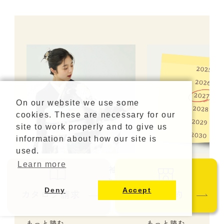
On our website we use some
cookies. These are necessary for our
site to work properly and to give us
information about how our site is
used.
Learn more
2027年・2028年の振袖流行
成人式の日程はいつ？
りカラー・人気のスタイル
年以降の日程・対
Deny
Accept
を紹介！
説
カタログ請求
ご来店予約
もっと読む
もっと読む