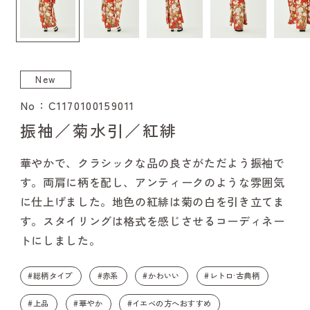
New
No：C1170100159011
振袖／菊水引／紅緋
華やかで、クラシックな品の良さがただよう振袖で
す。両肩に柄を配し、アンティークのような雰囲気
に仕上げました。地色の紅緋は菊の白を引き立てま
す。スタイリングは格式を感じさせるコーディネー
トにしました。
#総柄タイプ
#赤系
#かわいい
#レトロ·古典柄
#上品
#華やか
#イエベの方へおすすめ