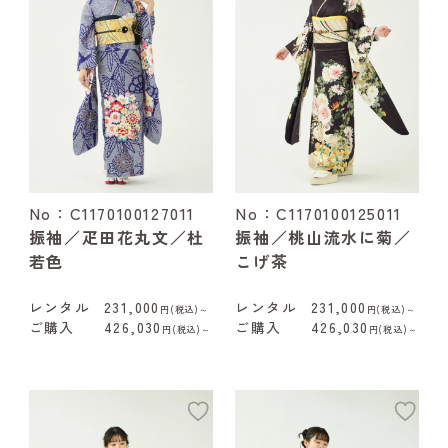
No：C1170100127011
No：C1170100125011
振袖／疋田花丸文／杜
振袖／桃山流水に菊／
若色
こげ茶
レンタル
231,000
レンタル
231,000
円(税込)～
円(税込)～
ご購入
426,030
ご購入
426,030
円(税込)～
円(税込)～
add
ad