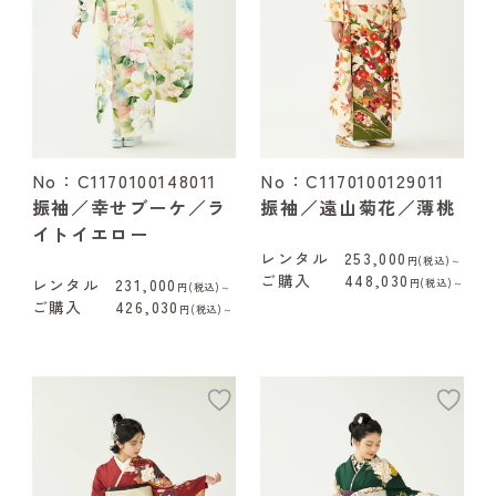
No：C1170100148011
No：C1170100129011
振袖／幸せブーケ／ラ
振袖／遠山菊花／薄桃
イトイエロー
レンタル
253,000
円(税込)～
ご購入
448,030
レンタル
231,000
円(税込)～
円(税込)～
ご購入
426,030
円(税込)～
add
ad