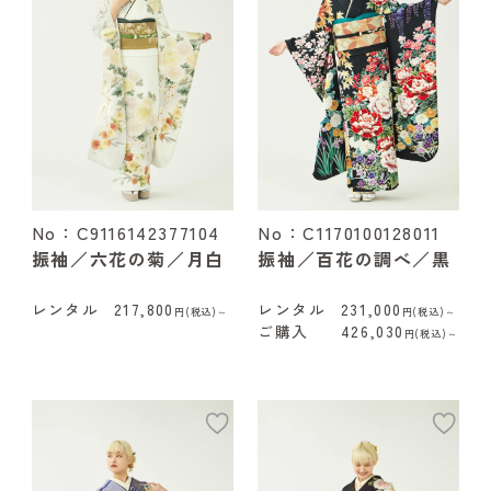
No：C9116142377104
No：C1170100128011
振袖／六花の菊／月白
振袖／百花の調べ／黒
レンタル
217,800
レンタル
231,000
円(税込)～
円(税込)～
ご購入
426,030
円(税込)～
add
ad