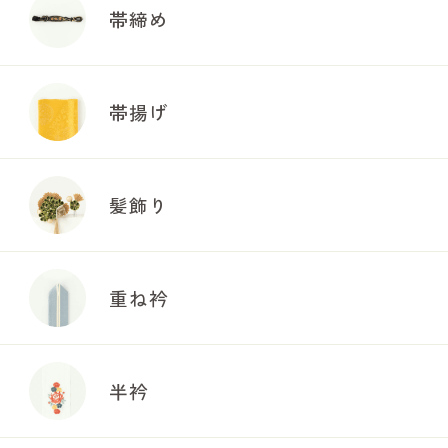
帯締め
帯揚げ
髪飾り
重ね衿
半衿