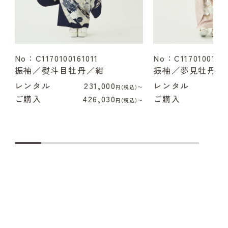
No：C1170100161011
No：C1170100162
振袖／熨斗目牡丹／紺
振袖／夢見牡丹／
レンタル
231,000
レンタル
2
円(税込)〜
ご購入
426,030
ご購入
4
円(税込)〜