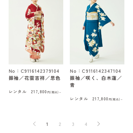
No：C9116142379104
No：C9116142347104
振袖／花雲吉祥／思色
振袖／咲く、白木蓮／
青
レンタル
217,800
円(税込)～
レンタル
217,800
円(税込)～
1
2
3
4