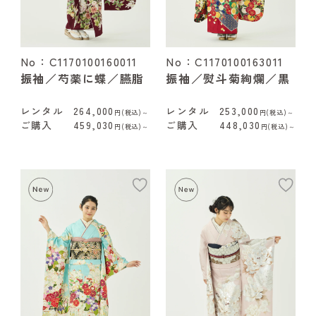
No：C1170100160011
No：C1170100163011
振袖／芍薬に蝶／臙脂
振袖／熨斗菊絢爛／黒
レンタル
264,000
レンタル
253,000
円(税込)～
円(税込)～
ご購入
459,030
ご購入
448,030
円(税込)～
円(税込)～
add
ad