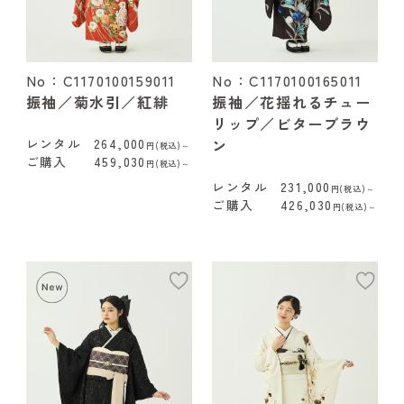
No：C1170100159011
No：C1170100165011
振袖／菊水引／紅緋
振袖／花揺れるチュー
リップ／ビターブラウ
ン
レンタル
264,000
円(税込)～
ご購入
459,030
円(税込)～
レンタル
231,000
円(税込)～
ご購入
426,030
円(税込)～
add
ad