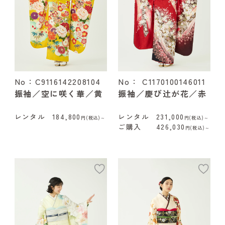
No：C9116142208104
No： C1170100146011
振袖／空に咲く華／黄
振袖／慶び辻が花／赤
レンタル
184,800
レンタル
231,000
円(税込)～
円(税込)～
ご購入
426,030
円(税込)～
add
ad