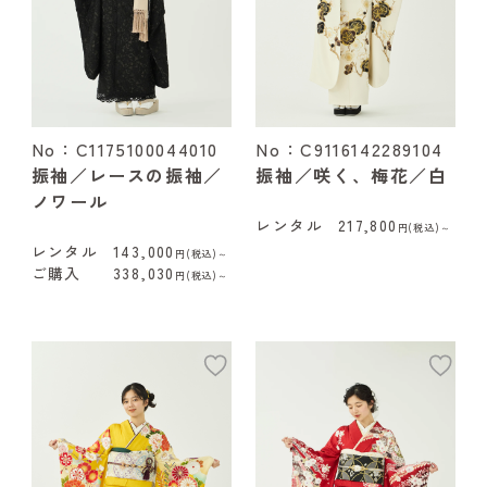
No：C1175100044010
No：C9116142289104
振袖／レースの振袖／
振袖／咲く、梅花／白
ノワール
レンタル
217,800
円(税込)～
レンタル
143,000
円(税込)～
ご購入
338,030
円(税込)～
add
ad