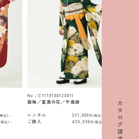
No：C1170100123011
振袖／富貴の花／千歳緑
カ
タ
レンタル
231,000
(税込)～
円(税込)～
ロ
ご購入
426,030
(税込)～
円(税込)～
グ
請
求