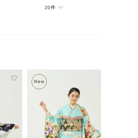
20件
add
add