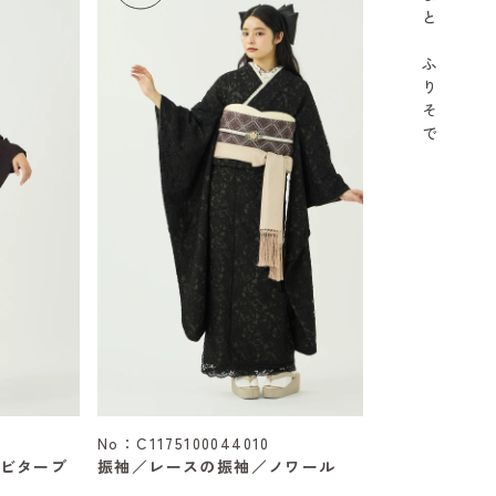
と
ふ
り
そ
で
No：C1175100044010
ビターブ
振袖／レースの振袖／ノワール