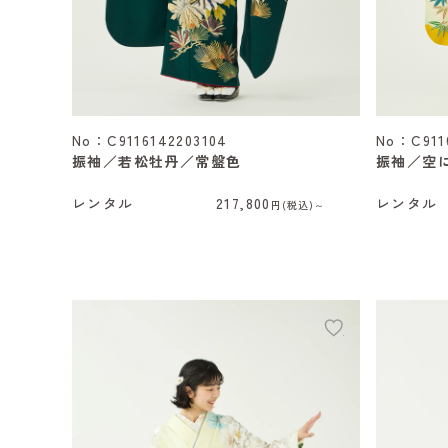
No：C9116142203104
No：C911
振袖／若松牡丹／常盤色
振袖／空
レンタル
217,800
レンタル
円(税込)～
add