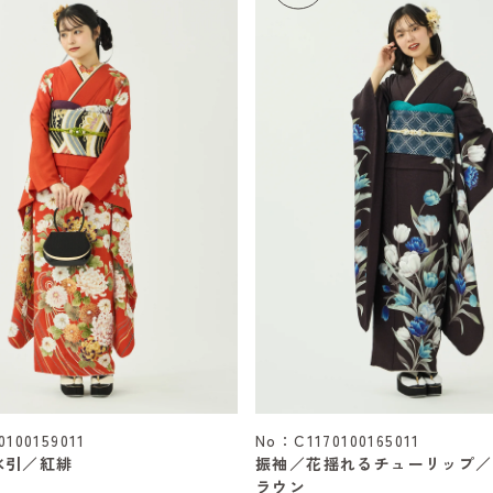
100159011
No：C1170100165011
水引／紅緋
振袖／花揺れるチューリップ／
ラウン