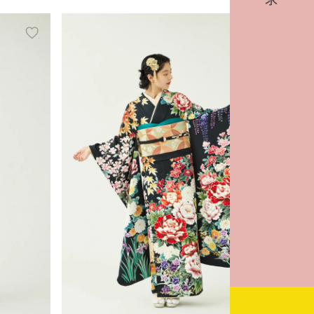
add
add