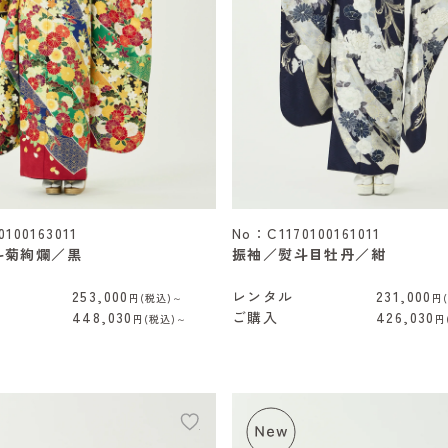
100163011
No：C1170100161011
斗菊絢爛／黒
振袖／熨斗目牡丹／紺
253,000
レンタル
231,000
円(税込)～
円
448,030
ご購入
426,030
円(税込)～
円
add