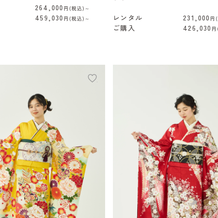
264,000
円(税込)～
459,030
レンタル
231,000
円(税込)～
円
ご購入
426,030
円
add