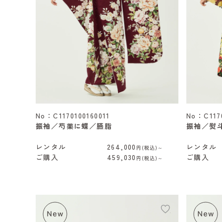
No：C1170100160011
No：C1170
振袖／芍薬に蝶／臙脂
振袖／熨
レンタル
264,000
レンタル
円(税込)～
ご購入
459,030
ご購入
円(税込)～
add