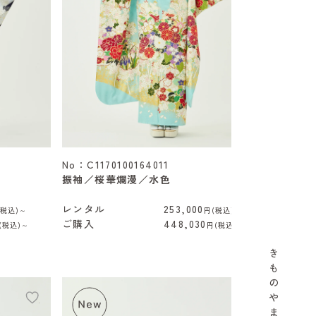
No：C1170100164011
振袖／桜華爛漫／水色
レンタル
253,000
(税込)～
円(税込)～
ご購入
448,030
(税込)～
円(税込)～
き
も
の
や
add
add
ま