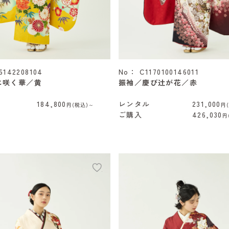
6142208104
No： C1170100146011
に咲く華／黄
振袖／慶び辻が花／赤
184,800
レンタル
231,000
円(税込)～
円
ご購入
426,030
円
add