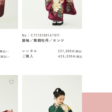
No：C1170100147011
振袖／舞鶴牡丹／エンジ
レンタル
231,000
(税込)～
円(税込)～
ご購入
426,030
(税込)～
円(税込)～
add
add