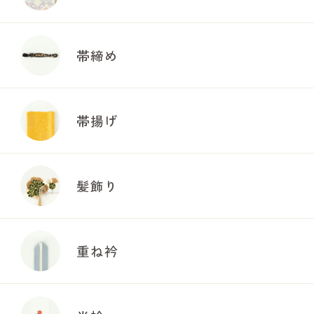
帯締め
帯揚げ
髪飾り
重ね衿