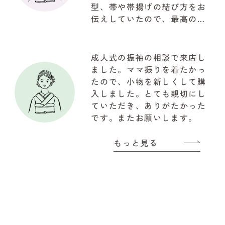
型、帯や帯揚げの結び方をお
伝えしていたので、最高の仕
上がりで驚きでした。お写真
も自然な笑顔で思ってたいた
以上の写真が取れて大満足で
成人式の振袖の相談で来店し
した。関わって下さいました
ました。ママ振りを着たかっ
『やまと』のスタッフの皆様
たので、小物を新しくして購
に感謝でいっぱいです!!!有難
入しました。とても親切にし
うございました
ていただき、ありがたかった
です。またお願いします。
もっと見る