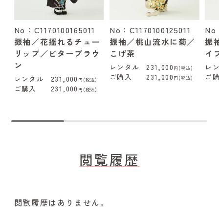
No：C1170100165011
No：C1170100125011
No
振袖／花揺れるチュー
振袖／桃山流水に菊／
振
リップ／ビターブラウ
こげ茶
イ
ン
レンタル
231,000
レ
円(税込)
ご購入
231,000
ご
レンタル
231,000
円(税込)
円(税込)
ご購入
231,000
円(税込)
閲覧履歴
閲覧履歴はありません。