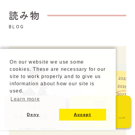
読み物
BLOG
On our website we use some
cookies. These are necessary for our
site to work properly and to give us
information about how our site is
used.
Learn more
Deny
Accept
カタログ請求
ご来店予約