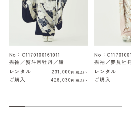
No：C1170100161011
No：C1170100162
振袖／熨斗目牡丹／紺
振袖／夢見牡丹／
レンタル
231,000
レンタル
2
円(税込)〜
ご購入
426,030
ご購入
4
円(税込)〜