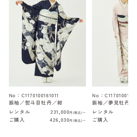
No：C1170100161011
No：C1170100162
振袖／熨斗目牡丹／紺
振袖／夢見牡丹／
レンタル
231,000
レンタル
2
円(税込)〜
ご購入
426,030
ご購入
4
円(税込)〜