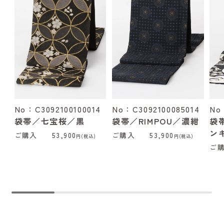
No：C3092100100014
No：C3092100085014
No
袋帯／七宝桜／黒
袋帯／RIMPOU／濃紺
袋
ン
ご購入
53,900
ご購入
53,900
円(税込)
円(税込)
ご