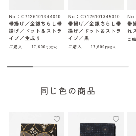
No：C7126101344010
No：C7126101345010
No
帯揚げ／金銀ちらし帯
帯揚げ／金銀ちらし帯
帯
揚げ／ドット＆ストラ
揚げ／ドット＆ストラ
れ
イプ／生成り
イプ／黒
ご
ご購入
17,600
ご購入
17,600
円(税込)
円(税込)
同じ色の商品
add
add