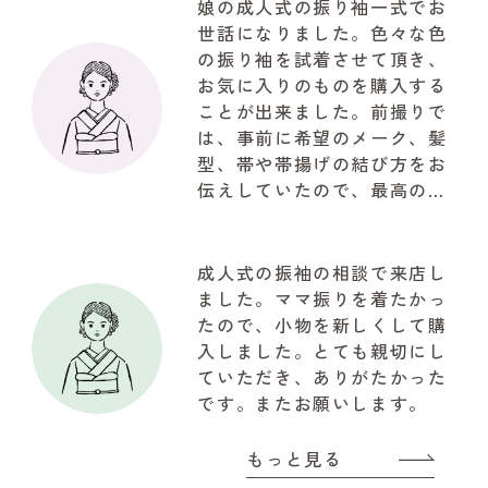
娘の成人式の振り袖一式でお
世話になりました。色々な色
の振り袖を試着させて頂き、
お気に入りのものを購入する
ことが出来ました。前撮りで
は、事前に希望のメーク、髪
型、帯や帯揚げの結び方をお
伝えしていたので、最高の仕
上がりで驚きでした。お写真
も自然な笑顔で思ってたいた
以上の写真が取れて大満足で
成人式の振袖の相談で来店し
した。関わって下さいました
ました。ママ振りを着たかっ
『やまと』のスタッフの皆様
たので、小物を新しくして購
に感謝でいっぱいです!!!有難
入しました。とても親切にし
うございました
ていただき、ありがたかった
です。またお願いします。
もっと見る