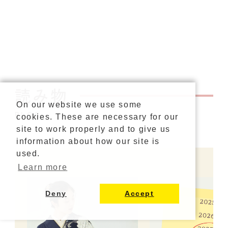
読み物
On our website we use some
BLOG
cookies. These are necessary for our
site to work properly and to give us
information about how our site is
used.
Learn more
Deny
Accept
カタログ請求
ご来店予約