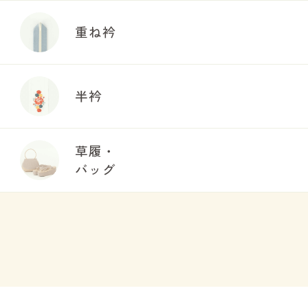
重ね衿
半衿
草履・
バッグ