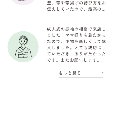
型、帯や帯揚げの結び方をお
伝えしていたので、最高の仕
上がりで驚きでした。お写真
も自然な笑顔で思ってたいた
以上の写真が取れて大満足で
成人式の振袖の相談で来店し
した。関わって下さいました
ました。ママ振りを着たかっ
『やまと』のスタッフの皆様
たので、小物を新しくして購
に感謝でいっぱいです!!!有難
入しました。とても親切にし
うございました
ていただき、ありがたかった
です。またお願いします。
もっと見る