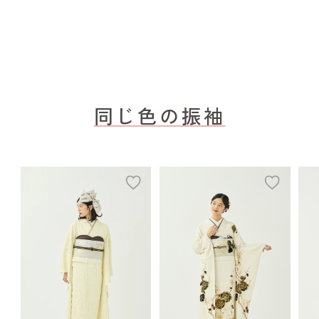
同じ色の振袖
add
add