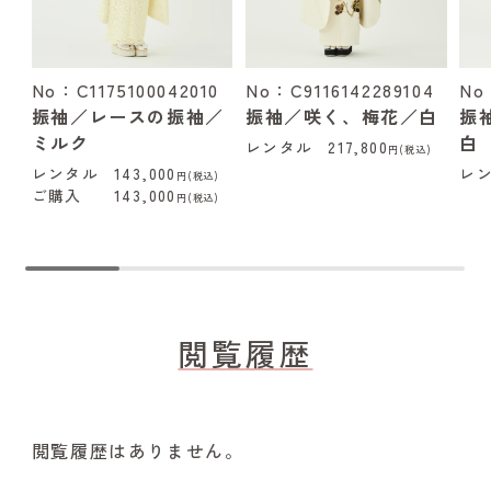
No：C1175100042010
No：C9116142289104
No
振袖／レースの振袖／
振袖／咲く、梅花／白
振
ミルク
白
レンタル
217,800
円(税込)
レンタル
143,000
レ
円(税込)
ご購入
143,000
円(税込)
閲覧履歴
閲覧履歴はありません。