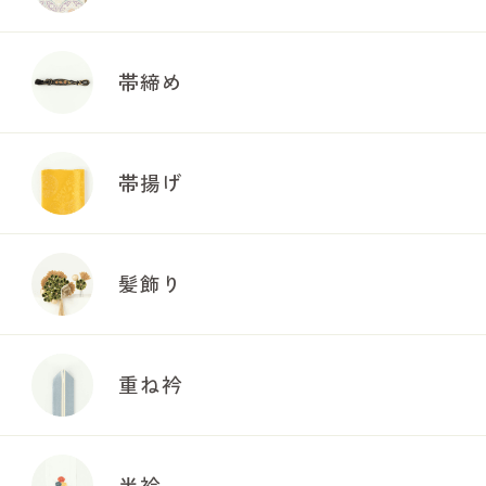
帯締め
帯揚げ
髪飾り
重ね衿
半衿