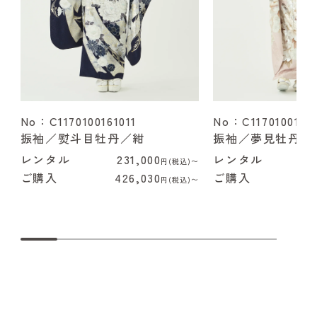
No：C1170100161011
No：C1170100162
振袖／熨斗目牡丹／紺
振袖／夢見牡丹／
レンタル
231,000
レンタル
2
円(税込)〜
ご購入
426,030
ご購入
4
円(税込)〜