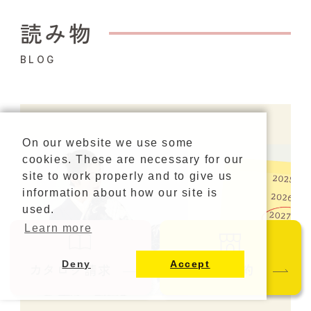
読み物
BLOG
On our website we use some
cookies. These are necessary for our
site to work properly and to give us
information about how our site is
used.
Learn more
Deny
Accept
カタログ請求
ご来店予約