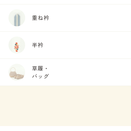
重ね衿
半衿
草履・
バッグ