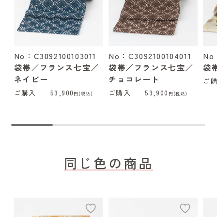
No：C3092100103011
No：C3092100104011
No
袋帯／フランス七宝／
袋帯／フランス七宝／
袋
ネイビー
チョコレート
ご
ご購入
53,900
ご購入
53,900
円(税込)
円(税込)
同じ色の商品
add
add