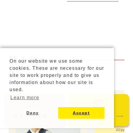
読み物
On our website we use some
cookies. These are necessary for our
BLOG
site to work properly and to give us
information about how our site is
used.
Learn more
Deny
Accept
カタログ請求
ご来店予約