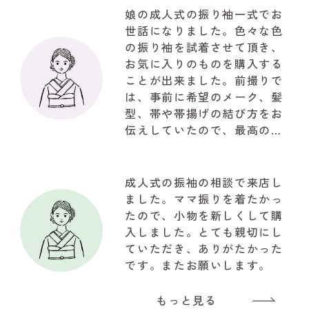
娘の成人式の振り袖一式でお
世話になりました。色々な色
の振り袖を試着させて頂き、
お気に入りのものを購入する
ことが出来ました。前撮りで
は、事前に希望のメーク、髪
型、帯や帯揚げの結び方をお
伝えしていたので、最高の仕
上がりで驚きでした。お写真
も自然な笑顔で思ってたいた
以上の写真が取れて大満足で
成人式の振袖の相談で来店し
した。関わって下さいました
ました。ママ振りを着たかっ
『やまと』のスタッフの皆様
たので、小物を新しくして購
に感謝でいっぱいです!!!有難
入しました。とても親切にし
うございました
ていただき、ありがたかった
です。またお願いします。
もっと見る