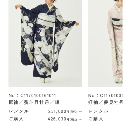
No：C1170100161011
No：C1170100162
振袖／熨斗目牡丹／紺
振袖／夢見牡丹／
レンタル
231,000
レンタル
2
円(税込)〜
ご購入
426,030
ご購入
4
円(税込)〜