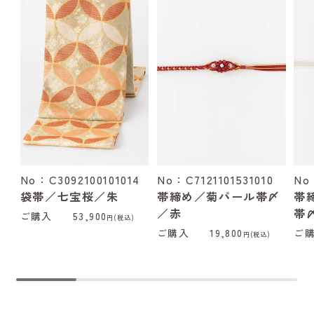
No：C3092100101014
No：C7121101531010
No
袋帯／七宝桜／朱
帯締め／菊パール帯〆
帯
／赤
帯
ご購入
53,900
円(税込)
ご購入
19,800
ご
円(税込)