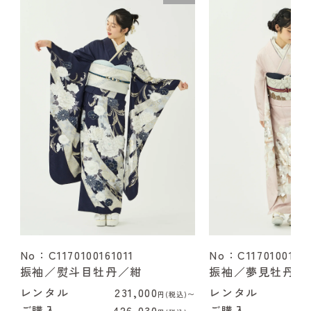
No：C1170100161011
No：C1170100162
振袖／熨斗目牡丹／紺
振袖／夢見牡丹／
レンタル
231,000
レンタル
2
円(税込)〜
ご購入
426,030
ご購入
4