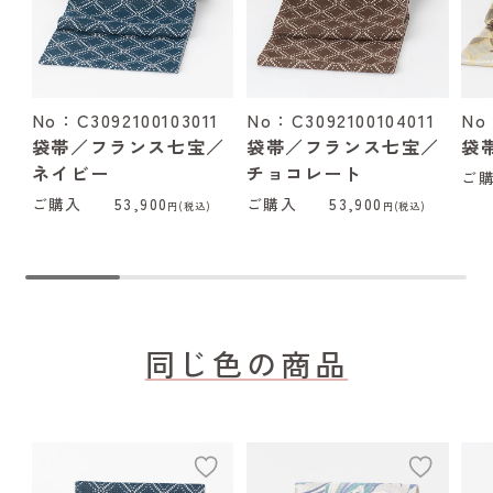
No：C3092100103011
No：C3092100104011
No
袋帯／フランス七宝／
袋帯／フランス七宝／
袋
ネイビー
チョコレート
ご
ご購入
53,900
ご購入
53,900
円(税込)
円(税込)
同じ色の商品
add
add