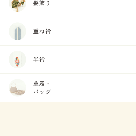
髪飾り
重ね衿
半衿
草履・
バッグ