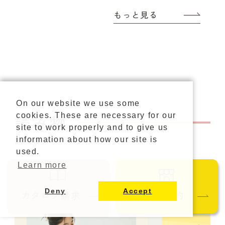
もっと見る
On our website we use some
読み物
cookies. These are necessary for our
site to work properly and to give us
information about how our site is
BLOG
used.
Learn more
Deny
Accept
カタログ請求
ご来店予約