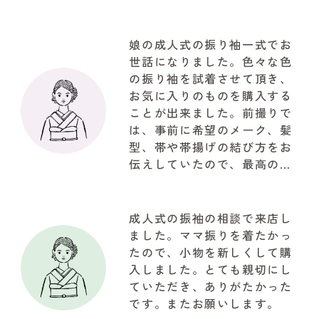
娘の成人式の振り袖一式でお
世話になりました。色々な色
の振り袖を試着させて頂き、
お気に入りのものを購入する
ことが出来ました。前撮りで
は、事前に希望のメーク、髪
型、帯や帯揚げの結び方をお
伝えしていたので、最高の仕
上がりで驚きでした。お写真
も自然な笑顔で思ってたいた
以上の写真が取れて大満足で
成人式の振袖の相談で来店し
した。関わって下さいました
ました。ママ振りを着たかっ
『やまと』のスタッフの皆様
たので、小物を新しくして購
に感謝でいっぱいです!!!有難
入しました。とても親切にし
うございました
ていただき、ありがたかった
です。またお願いします。