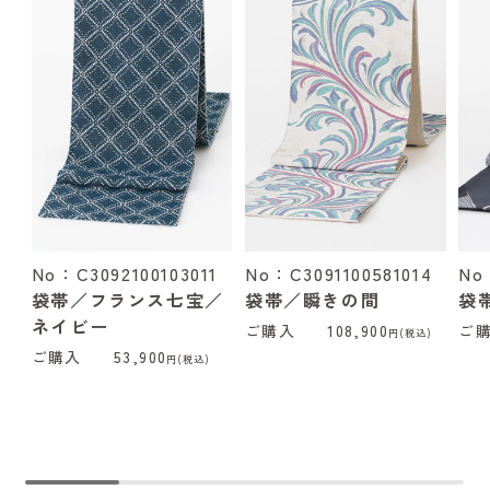
No：C3092100103011
No：C3091100581014
No
袋帯／フランス七宝／
袋帯／瞬きの間
袋
ネイビー
ご購入
108,900
ご
円(税込)
ご購入
53,900
円(税込)