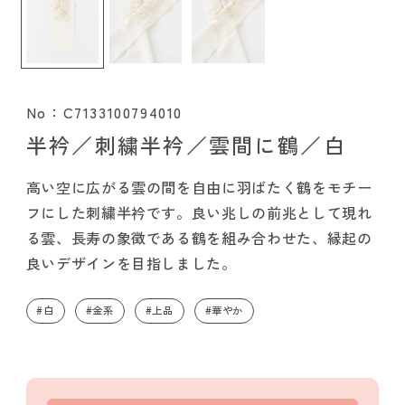
No：C7133100794010
半衿／刺繍半衿／雲間に鶴／白
高い空に広がる雲の間を自由に羽ばたく鶴をモチー
フにした刺繍半衿です。良い兆しの前兆として現れ
る雲、長寿の象徴である鶴を組み合わせた、縁起の
良いデザインを目指しました。
#白
#金系
#上品
#華やか