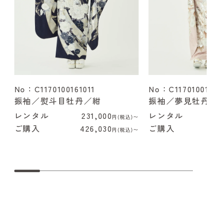
No：C1170100161011
No：C1170100162
振袖／熨斗目牡丹／紺
振袖／夢見牡丹／
レンタル
231,000
レンタル
2
円(税込)〜
ご購入
426,030
ご購入
4
円(税込)〜