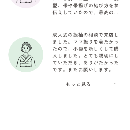
型、帯や帯揚げの結び方をお
伝えしていたので、最高の仕
上がりで驚きでした。お写真
も自然な笑顔で思ってたいた
以上の写真が取れて大満足で
成人式の振袖の相談で来店し
した。関わって下さいました
ました。ママ振りを着たかっ
『やまと』のスタッフの皆様
たので、小物を新しくして購
に感謝でいっぱいです!!!有難
入しました。とても親切にし
うございました
ていただき、ありがたかった
です。またお願いします。
もっと見る