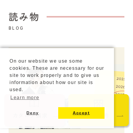
読み物
BLOG
On our website we use some
cookies. These are necessary for our
site to work properly and to give us
information about how our site is
used.
Learn more
Deny
Accept
カタログ請求
ご来店予約