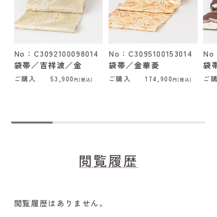
No：C3092100098014
No：C3095100153014
No
袋帯／吉祥波／金
袋帯／金華菱
袋
ご購入
53,900
ご購入
174,900
ご
円(税込)
円(税込)
閲覧履歴
閲覧履歴はありません。