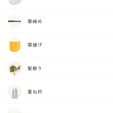
帯締め
帯揚げ
髪飾り
重ね衿