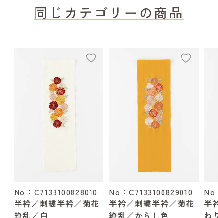
同じカテゴリーの商品
add
add
No：C7133100828010
No：C7133100829010
No
半衿／刺繍半衿／菊花
半衿／刺繍半衿／菊花
半
繚乱／白
繚乱／からし色
わ