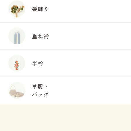
髪飾り
重ね衿
半衿
草履・
バッグ