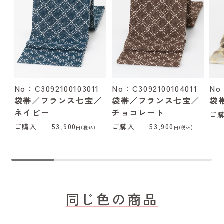
No：C3092100103011
No：C3092100104011
No
袋帯／フランス七宝／
袋帯／フランス七宝／
袋
ネイビー
チョコレート
ご
ご購入
53,900
ご購入
53,900
円(税込)
円(税込)
同じ色の商品