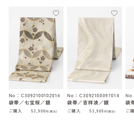
add
add
No：C3092100102014
No：C3092100097014
No
袋帯／七宝桜／銀
袋帯／吉祥波／銀
袋
ご購入
53,900
ご購入
53,900
ご
円(税込)
円(税込)