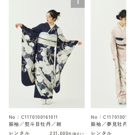
No：C1170100161011
No：C1170100162
振袖／熨斗目牡丹／紺
振袖／夢見牡丹／
レンタル
231,000
レンタル
2
円(税込)〜