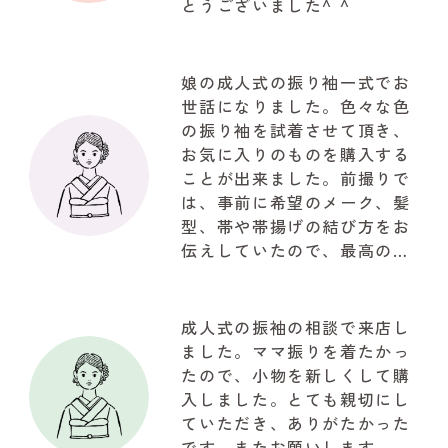
とうございました^ ^
娘の成人式の振り袖一式でお
世話になりました。色々な色
の振り袖を試着させて頂き、
お気に入りのものを購入する
ことが出来ました。前撮りで
は、事前に希望のメーク、髪
型、帯や帯揚げの結び方をお
伝えしていたので、最高の仕
上がりで驚きでした。お写真
も自然な笑顔で思ってたいた
以上の写真が取れて大満足で
成人式の振袖の相談で来店し
した。関わって下さいました
ました。ママ振りを着たかっ
『やまと』のスタッフの皆様
たので、小物を新しくして購
に感謝でいっぱいです!!!有難
入しました。とても親切にし
うございました
ていただき、ありがたかった
です。またお願いします。