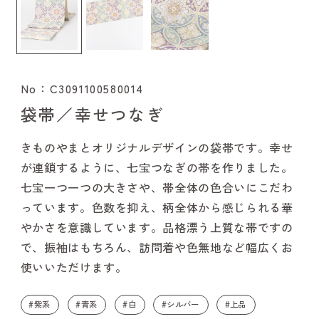
No：C3091100580014
袋帯／幸せつなぎ
きものやまとオリジナルデザインの袋帯です。幸せ
が連鎖するように、七宝つなぎの帯を作りました。
七宝一つ一つの大きさや、帯全体の色合いにこだわ
っています。色数を抑え、柄全体から感じられる華
やかさを意識しています。品格漂う上質な帯ですの
で、振袖はもちろん、訪問着や色無地など幅広くお
使いいただけます。
#紫系
#青系
#白
#シルバー
#上品