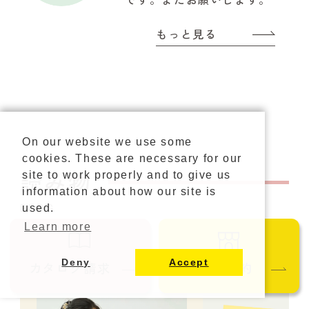
もっと見る
On our website we use some
cookies. These are necessary for our
読み物
site to work properly and to give us
information about how our site is
used.
BLOG
Learn more
Deny
Accept
カタログ請求
ご来店予約