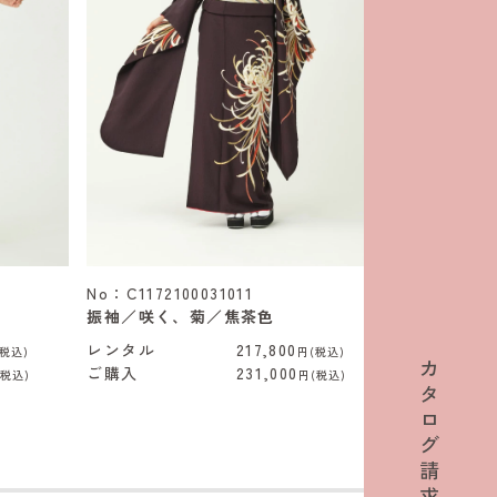
No：C1172100031011
No：C11701
振袖／咲く、菊／焦茶色
振袖／水面
レンタル
217,800
レンタル
税込)
円(税込)
カ
ご購入
231,000
ご購入
(税込)
円(税込)
タ
ロ
グ
請
求