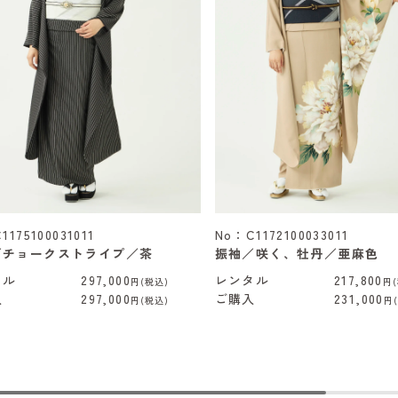
1175100031011
No：C1172100033011
／チョークストライプ／茶
振袖／咲く、牡丹／亜麻色
タル
297,000
レンタル
217,800
円(税込)
円(
入
297,000
ご購入
231,000
円(税込)
円