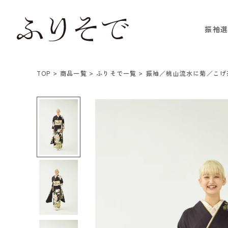
振袖
TOP
商品一覧
ふりそで一覧
振袖／桃山流水に菊／こげ