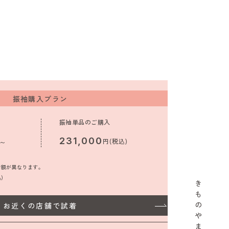
振袖購入プラン
振袖単品のご購入
231,000
)～
円(税込)
金額が異なります。
込)
き
も
の
お近くの店舗で試着
や
ま