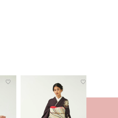
add
add