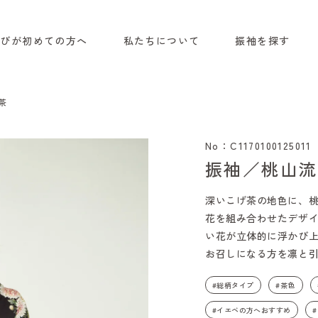
選びが初めての方へ
私たちについて
振袖を探す
茶
No：C1170100125011
振袖／桃山流
深いこげ茶の地色に、
花を組み合わせたデザ
い花が立体的に浮かび
お召しになる方を凛と
#総柄タイプ
#茶色
#イエベの方へおすすめ