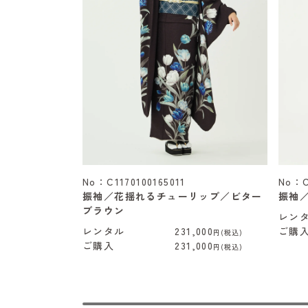
No：C1170100165011
No：C
振袖／花揺れるチューリップ／ビター
振袖
ブラウン
レン
レンタル
231,000
ご購
円(税込)
ご購入
231,000
円(税込)