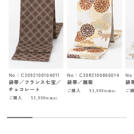
No：C3092100104011
No：C3082100860014
No
袋帯／フランス七宝／
袋帯／雛菊
袋
チョコレート
ご購入
53,900
ご
円(税込)
ご購入
53,900
円(税込)