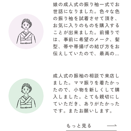
娘の成人式の振り袖一式でお
世話になりました。色々な色
の振り袖を試着させて頂き、
お気に入りのものを購入する
ことが出来ました。前撮りで
は、事前に希望のメーク、髪
型、帯や帯揚げの結び方をお
伝えしていたので、最高の仕
上がりで驚きでした。お写真
も自然な笑顔で思ってたいた
以上の写真が取れて大満足で
成人式の振袖の相談で来店し
した。関わって下さいました
ました。ママ振りを着たかっ
『やまと』のスタッフの皆様
たので、小物を新しくして購
に感謝でいっぱいです!!!有難
入しました。とても親切にし
うございました
ていただき、ありがたかった
です。またお願いします。
もっと見る