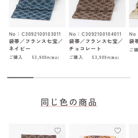
No：C3092100103011
No：C3092100104011
No
袋帯／フランス七宝／
袋帯／フランス七宝／
袋
ネイビー
チョコレート
ご
ご購入
53,900
ご購入
53,900
円(税込)
円(税込)
同じ色の商品
add
add