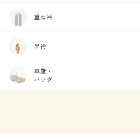
重ね衿
半衿
草履・
バッグ