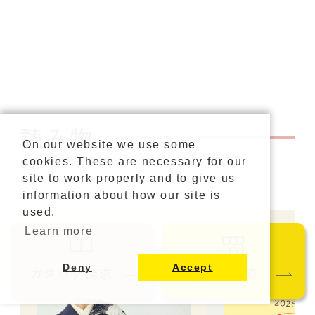
読み物
On our website we use some
cookies. These are necessary for our
BLOG
site to work properly and to give us
information about how our site is
used.
Learn more
Deny
Accept
カタログ請求
ご来店予約