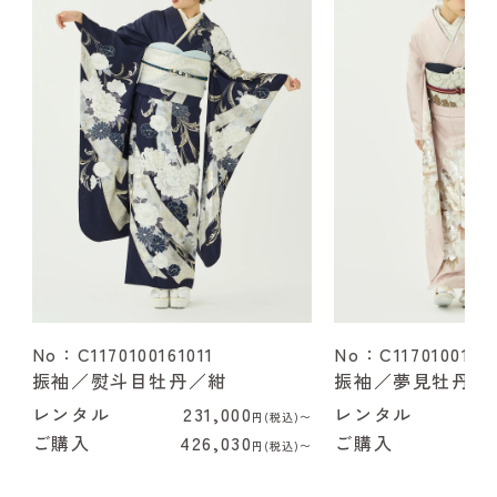
No：C1170100161011
No：C1170100162
振袖／熨斗目牡丹／紺
振袖／夢見牡丹／
レンタル
231,000
レンタル
2
円(税込)〜
ご購入
426,030
ご購入
4
円(税込)〜