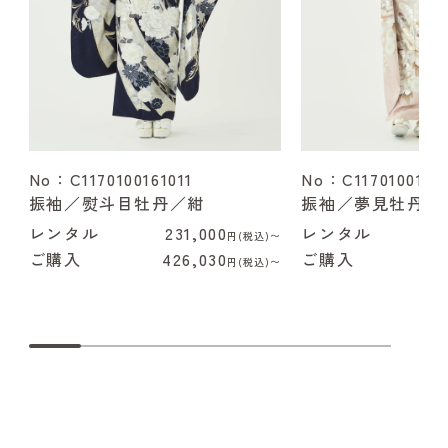
No：C1170100161011
No：C1170100162
振袖／熨斗目牡丹／紺
振袖／夢見牡丹／
レンタル
231,000
レンタル
2
円(税込)〜
ご購入
426,030
ご購入
4
円(税込)〜