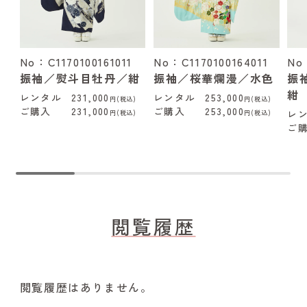
No：C1170100161011
No：C1170100164011
No
振袖／熨斗目牡丹／紺
振袖／桜華爛漫／水色
振
紺
レンタル
231,000
レンタル
253,000
円(税込)
円(税込)
ご購入
231,000
ご購入
253,000
レ
円(税込)
円(税込)
ご
閲覧履歴
閲覧履歴はありません。