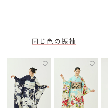
同じ色の振袖
add
add