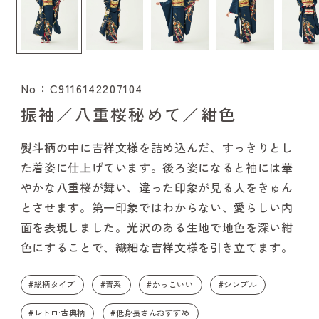
No：C9116142207104
振袖／八重桜秘めて／紺色
熨斗柄の中に吉祥文様を詰め込んだ、すっきりとし
た着姿に仕上げています。後ろ姿になると袖には華
やかな八重桜が舞い、違った印象が見る人をきゅん
とさせます。第一印象ではわからない、愛らしい内
面を表現しました。光沢のある生地で地色を深い紺
色にすることで、繊細な吉祥文様を引き立てます。
#総柄タイプ
#青系
#かっこいい
#シンプル
#レトロ·古典柄
#低身長さんおすすめ