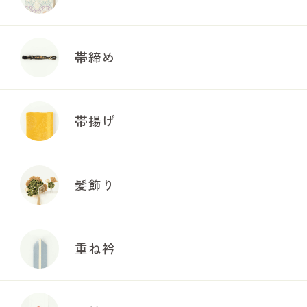
帯締め
帯揚げ
髪飾り
重ね衿