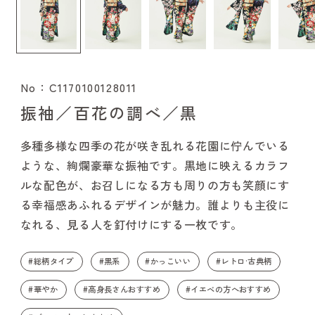
No：C1170100128011
振袖／百花の調べ／黒
多種多様な四季の花が咲き乱れる花園に佇んでいる
ような、絢爛豪華な振袖です。黒地に映えるカラフ
ルな配色が、お召しになる方も周りの方も笑顔にす
る幸福感あふれるデザインが魅力。誰よりも主役に
なれる、見る人を釘付けにする一枚です。
#総柄タイプ
#黒系
#かっこいい
#レトロ·古典柄
#華やか
#高身長さんおすすめ
#イエベの方へおすすめ