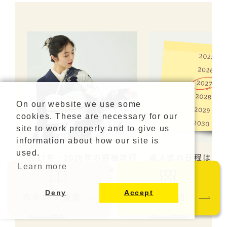
On our website we use some
cookies. These are necessary for our
site to work properly and to give us
information about how our site is
used.
2027年・2028年の振袖流行
成人式の日程はいつ？
Learn more
りカラー・人気のスタイル
年以降の日程・対
を紹介！
説
Deny
Accept
カタログ請求
ご来店予約
もっと読む
もっと読む