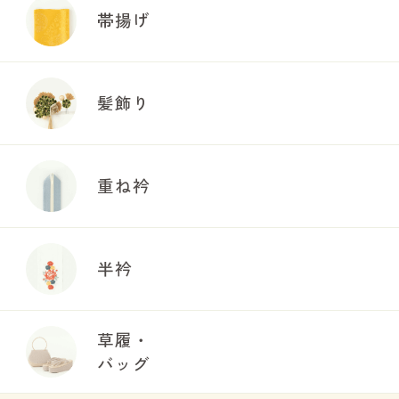
帯揚げ
髪飾り
重ね衿
半衿
草履・
バッグ