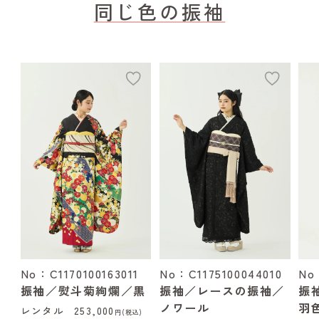
同じ色の振袖
add
add
No：C1170100163011
No：C1175100044010
No
振袖／熨斗菊絢爛／黒
振袖／レースの振袖／
振
ノワール
羽
レンタル
253,000
円(税込)