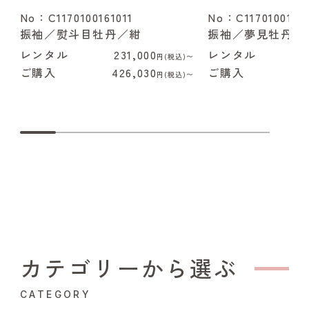
No：C1170100161011
No：C1170100162
振袖／熨斗目牡丹／紺
振袖／夢見牡丹／
レンタル
231,000
レンタル
2
円(税込)〜
ご購入
426,030
ご購入
4
円(税込)〜
カテゴリーから選ぶ
CATEGORY