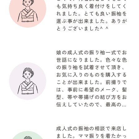
も気持ち良く着付けをしてく
れました。とても良い振袖を
選ぶ事が出来ました。ありが
とうございました^ ^
娘の成人式の振り袖一式でお
世話になりました。色々な色
の振り袖を試着させて頂き、
お気に入りのものを購入する
ことが出来ました。前撮りで
は、事前に希望のメーク、髪
型、帯や帯揚げの結び方をお
伝えしていたので、最高の仕
上がりで驚きでした。お写真
も自然な笑顔で思ってたいた
以上の写真が取れて大満足で
成人式の振袖の相談で来店し
した。関わって下さいました
ました。ママ振りを着たかっ