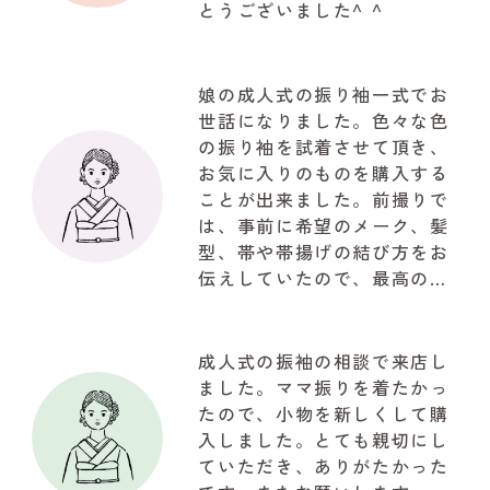
とうございました^ ^
娘の成人式の振り袖一式でお
世話になりました。色々な色
の振り袖を試着させて頂き、
お気に入りのものを購入する
ことが出来ました。前撮りで
は、事前に希望のメーク、髪
型、帯や帯揚げの結び方をお
伝えしていたので、最高の仕
上がりで驚きでした。お写真
も自然な笑顔で思ってたいた
以上の写真が取れて大満足で
成人式の振袖の相談で来店し
した。関わって下さいました
ました。ママ振りを着たかっ
『やまと』のスタッフの皆様
たので、小物を新しくして購
に感謝でいっぱいです!!!有難
入しました。とても親切にし
うございました
ていただき、ありがたかった