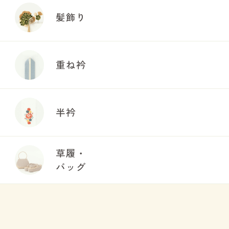
髪飾り
重ね衿
半衿
草履・
バッグ