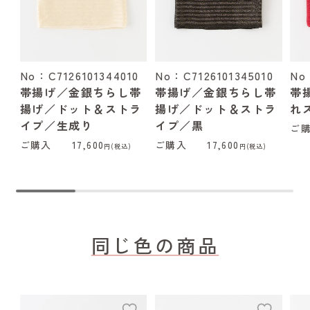
No：C7126101344010
No：C7126101345010
No
帯揚げ／金銀ちらし帯
帯揚げ／金銀ちらし帯
帯
揚げ／ドット＆ストラ
揚げ／ドット＆ストラ
れ
イプ／生成り
イプ／黒
ご
ご購入
17,600
ご購入
17,600
円(税込)
円(税込)
同じ色の商品