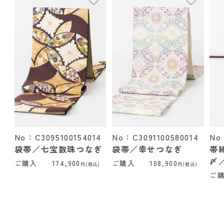
add
add
No：C3095100154014
No：C3091100580014
No
袋帯／七宝数珠つなぎ
袋帯／幸せつなぎ
帯
〆
ご購入
174,900
ご購入
108,900
円(税込)
円(税込)
ご