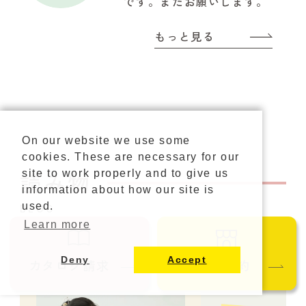
です。またお願いします。
もっと見る
On our website we use some
cookies. These are necessary for our
読み物
site to work properly and to give us
information about how our site is
used.
BLOG
Learn more
Deny
Accept
カタログ請求
ご来店予約