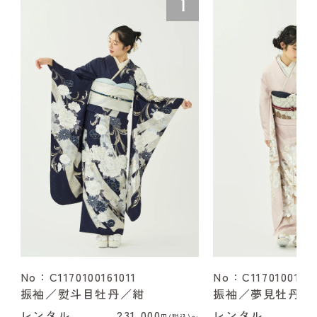
No：C1170100161011
No：C1170100162
振袖／熨斗目牡丹／紺
振袖／夢見牡丹／
レンタル
231,000
レンタル
2
円(税込)〜