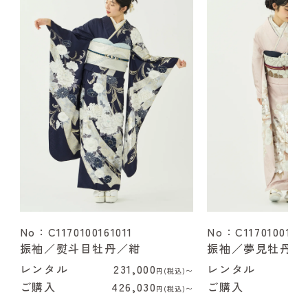
No：C1170100161011
No：C1170100162
振袖／熨斗目牡丹／紺
振袖／夢見牡丹／
レンタル
231,000
レンタル
2
円(税込)〜
ご購入
426,030
ご購入
4
円(税込)〜