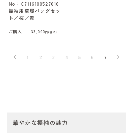
No：C7116100527010
振袖用草履バッグセッ
ト／桜／赤
ご購入
33,000
円(税込)
1
2
3
4
5
6
7
華やかな振袖の魅力