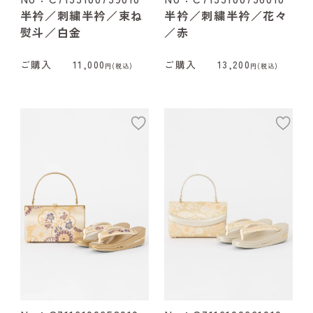
半衿／刺繍半衿／束ね
半衿／刺繍半衿／花々
熨斗／白金
／赤
ご購入
11,000
ご購入
13,200
円(税込)
円(税込)
add
ad