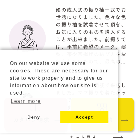
娘の成人式の振り袖一式でお
世話になりました。色々な色
の振り袖を試着させて頂き、
お気に入りのものを購入する
ことが出来ました。前撮りで
は、事前に希望のメーク、髪
型、帯や帯揚げの結び方をお
伝えしていたので、最高の仕
On our website we use some
上がりで驚きでした。お写真
cookies. These are necessary for our
も自然な笑顔で思ってたいた
site to work properly and to give us
以上の写真が取れて大満足で
成人式の振袖の相談で来店し
information about how our site is
した。関わって下さいました
ました。ママ振りを着たかっ
used.
『やまと』のスタッフの皆様
たので、小物を新しくして購
Learn more
に感謝でいっぱいです!!!有難
入しました。とても親切にし
うございました
ていただき、ありがたかった
Deny
Accept
カタログ請求
ご来店予約
です。またお願いします。
もっと見る