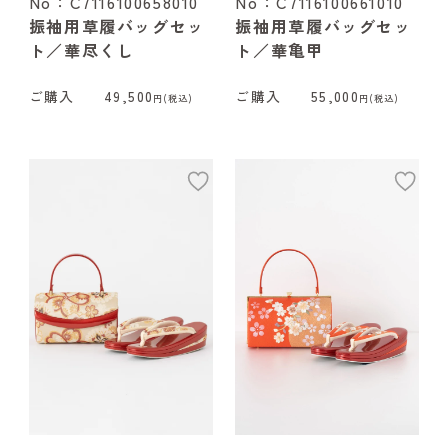
No：C7116100658010
No：C7116100661010
振袖用草履バッグセッ
振袖用草履バッグセッ
ト／華尽くし
ト／華亀甲
ご購入
49,500
ご購入
55,000
円(税込)
円(税込)
add
ad