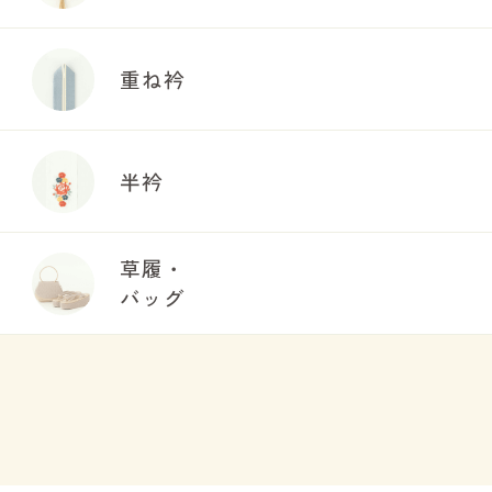
重ね衿
半衿
草履・
バッグ