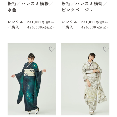
振袖／ハレスミ横桜／
振袖／ハレスミ横菊／
水色
ピンクベージュ
レンタル
231,000
レンタル
231,000
円(税込)～
円(税込)～
ご購入
426,030
ご購入
426,030
円(税込)～
円(税込)～
add
ad