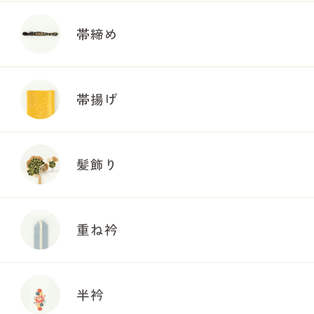
帯締め
帯揚げ
髪飾り
重ね衿
半衿