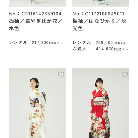
No：C9116142359104
No：C1172100049011
振袖／華やぎ辻が花／
振袖／はなひかり／灰
水色
光色
レンタル
217,800
レンタル
209,000
円(税込)～
円(税込)～
ご購入
404,030
円(税込)～
add
ad