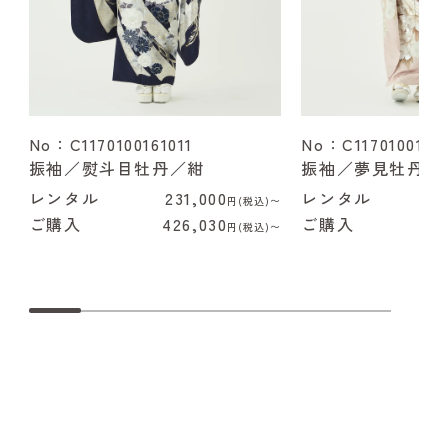
No：C1170100161011
No：C1170100162
振袖／熨斗目牡丹／紺
振袖／夢見牡丹／
レンタル
231,000
レンタル
2
円(税込)〜
ご購入
426,030
ご購入
4
円(税込)〜