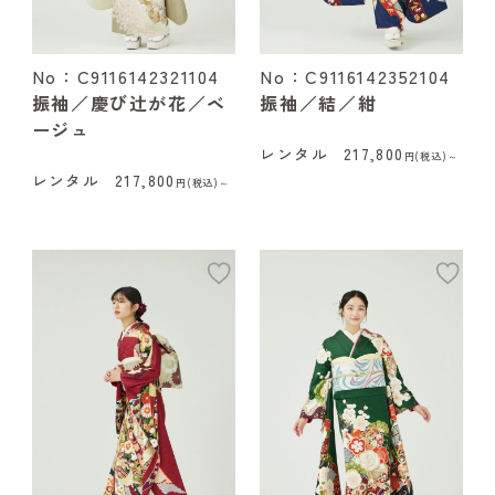
No：C9116142321104
No：C9116142352104
振袖／慶び辻が花／ベ
振袖／結／紺
ージュ
レンタル
217,800
円(税込)～
レンタル
217,800
円(税込)～
add
ad