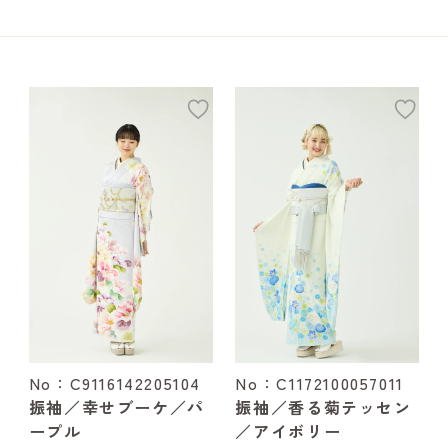
add
ad
No：C9116142205104
No：C1172100057011
振袖／幸せブーケ／パ
振袖／香る菊テッセン
ープル
／アイボリー