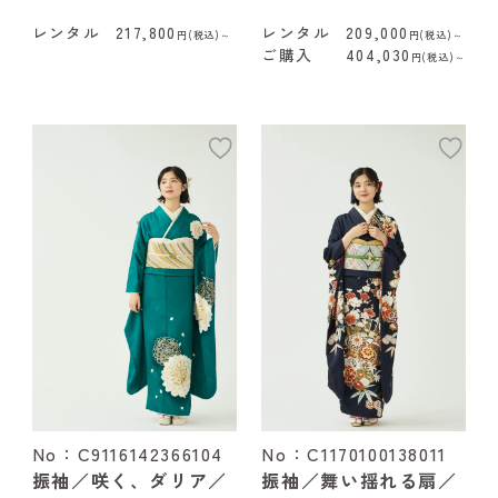
レンタル
217,800
レンタル
209,000
円(税込)～
円(税込)～
ご購入
404,030
円(税込)～
add
ad
No：C9116142366104
No：C1170100138011
振袖／咲く、ダリア／
振袖／舞い揺れる扇／