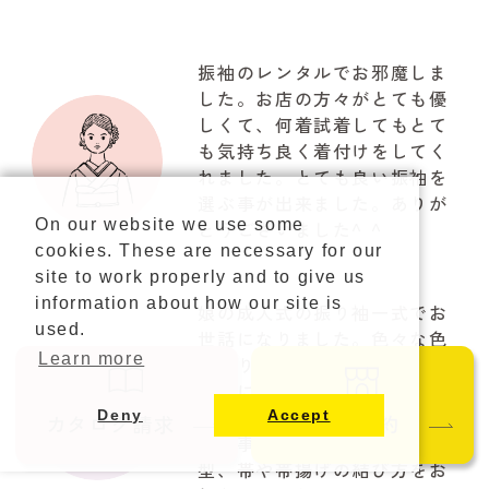
振袖のレンタルでお邪魔しま
した。お店の方々がとても優
しくて、何着試着してもとて
も気持ち良く着付けをしてく
れました。とても良い振袖を
選ぶ事が出来ました。ありが
On our website we use some
とうございました^ ^
cookies. These are necessary for our
site to work properly and to give us
information about how our site is
娘の成人式の振り袖一式でお
used.
世話になりました。色々な色
Learn more
の振り袖を試着させて頂き、
お気に入りのものを購入する
ことが出来ました。前撮りで
Deny
Accept
カタログ請求
ご来店予約
は、事前に希望のメーク、髪
型、帯や帯揚げの結び方をお