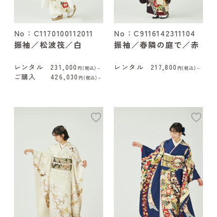
No：C1170100112011
No：C9116142311104
振袖／松波筏／白
振袖／春隣の庭で／赤
レンタル
231,000
レンタル
217,800
円(税込)～
円(税込)～
ご購入
426,030
円(税込)～
add
ad