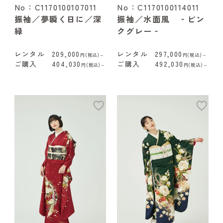
No：C1170100107011
No：C1170100114011
振袖／夢瞬く日に／深
振袖／水面風 ‐ピン
緑
クグレー‐
レンタル
209,000
レンタル
297,000
円(税込)～
円(税込)～
ご購入
404,030
ご購入
492,030
円(税込)～
円(税込)～
add
ad