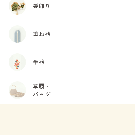
髪飾り
重ね衿
半衿
草履・
バッグ