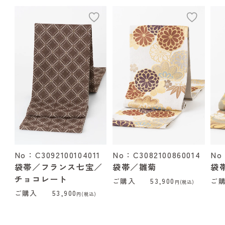
add
add
No：C3092100104011
No：C3082100860014
No
袋帯／フランス七宝／
袋帯／雛菊
袋
チョコレート
ご購入
53,900
ご
円(税込)
ご購入
53,900
円(税込)