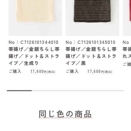
No：C7126101344010
No：C7126101345010
No
帯揚げ／金銀ちらし帯
帯揚げ／金銀ちらし帯
帯
揚げ／ドット＆ストラ
揚げ／ドット＆ストラ
れ
イプ／生成り
イプ／黒
ご
ご購入
17,600
ご購入
17,600
円(税込)
円(税込)
同じ色の商品