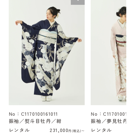
No：C1170100161011
No：C1170100162
振袖／熨斗目牡丹／紺
振袖／夢見牡丹／
レンタル
231,000
レンタル
2
円(税込)〜