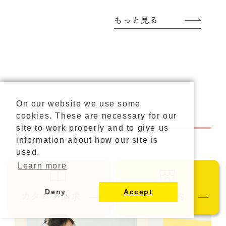
もっと見る
On our website we use some
cookies. These are necessary for our
読み物
site to work properly and to give us
information about how our site is
BLOG
used.
Learn more
Deny
Accept
カタログ請求
ご来店予約