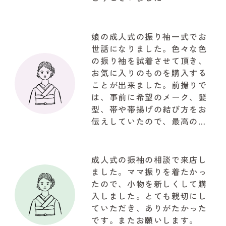
娘の成人式の振り袖一式でお
世話になりました。色々な色
の振り袖を試着させて頂き、
お気に入りのものを購入する
ことが出来ました。前撮りで
は、事前に希望のメーク、髪
型、帯や帯揚げの結び方をお
伝えしていたので、最高の仕
上がりで驚きでした。お写真
も自然な笑顔で思ってたいた
以上の写真が取れて大満足で
成人式の振袖の相談で来店し
した。関わって下さいました
ました。ママ振りを着たかっ
『やまと』のスタッフの皆様
たので、小物を新しくして購
に感謝でいっぱいです!!!有難
入しました。とても親切にし
うございました
ていただき、ありがたかった
です。またお願いします。