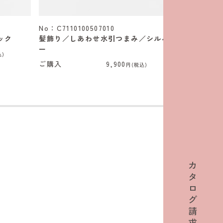
No：C7110100507010
No：C71101
ック
髪飾り／しあわせ水引つまみ／シルバ
髪飾り／し
ー
ド
込)
ご購入
9,900
ご購入
円(税込)
カ
タ
ロ
グ
請
求