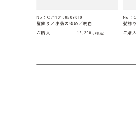
No：C7110100509010
No：C
髪飾り／小菊のゆめ／純白
髪飾り
ご購入
13,200
ご購
円(税込)