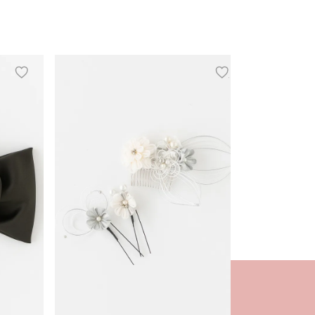
add
add