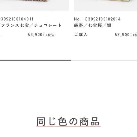
3092100104011
No：C3092100102014
／フランス七宝／チョコレート
袋帯／七宝桜／銀
入
53,900
ご購入
53,900
円(税込)
円(
同じ色の商品