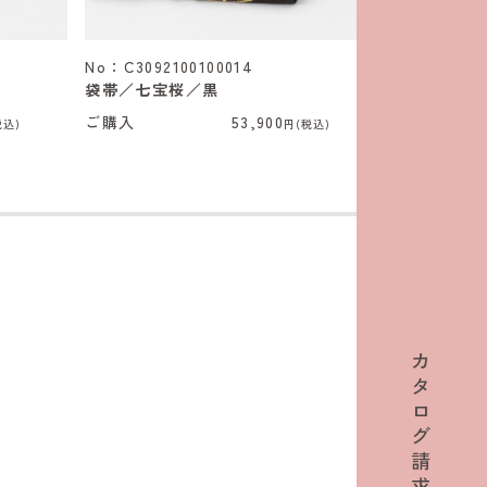
No：C3092100100014
No：C30921
袋帯／七宝桜／黒
袋帯／七宝
ご購入
53,900
ご購入
税込)
円(税込)
カ
タ
ロ
グ
請
求