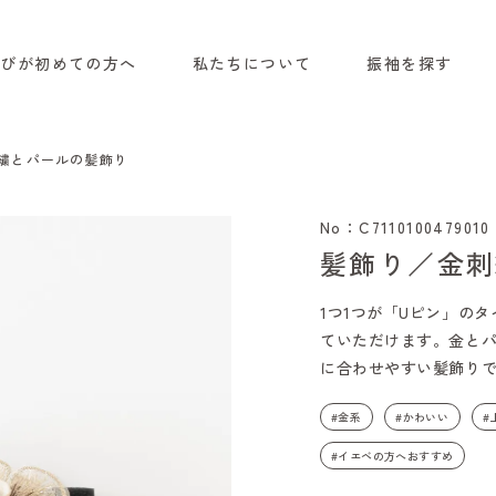
選びが初めての方へ
私たちについて
振袖を探す
繍とパールの髪飾り
No：C7110100479010
髪飾り／金刺
1つ1つが「Uピン」の
ていただけます。金と
に合わせやすい髪飾り
#金系
#かわいい
#
#イエベの方へおすすめ