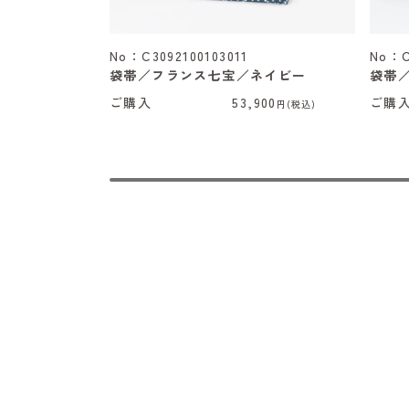
No：C3092100103011
No：C
袋帯／フランス七宝／ネイビー
袋帯
ご購入
53,900
ご購
円(税込)