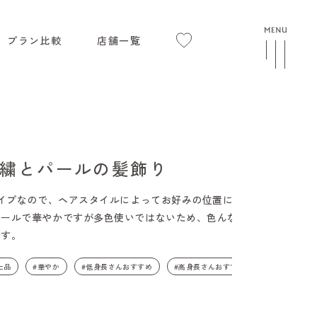
プラン比較
店舗一覧
繍とパールの髪飾り
タイプなので、ヘアスタイルによってお好みの位置に付け
パールで華やかですが多色使いではないため、色んな振袖
です。
上品
#華やか
#低身長さんおすすめ
#高身長さんおすすめ