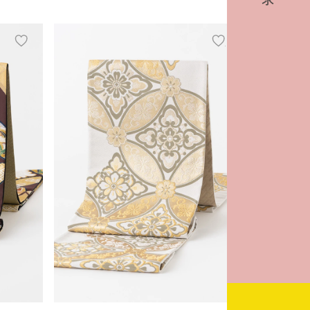
add
add