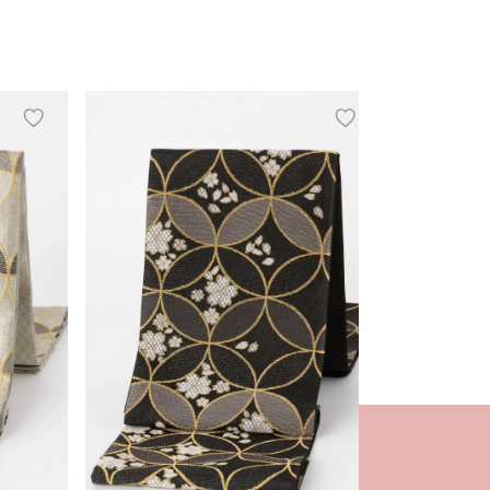
add
add