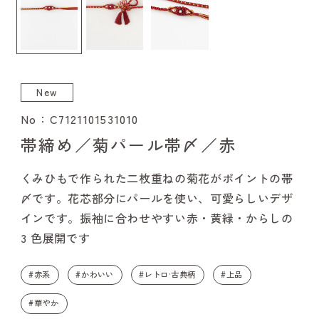
New
No：C7121101531010
帯締め／菊パール帯〆／赤
くみひもで作られた二枚重ねの菊花がポイントの帯
〆です。花芯部分にパールを使い、可愛らしいデザ
インです。振袖に合わせやすい赤・黄緑・からしの
3 色展開です
#赤系
#かわいい
#レトロ·古典柄
#上品
#華やか