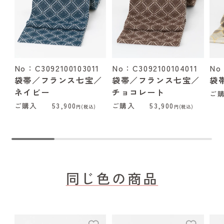
No：C3092100103011
No：C3092100104011
No
袋帯／フランス七宝／
袋帯／フランス七宝／
袋
ネイビー
チョコレート
ご
ご購入
53,900
ご購入
53,900
円(税込)
円(税込)
同じ色の商品