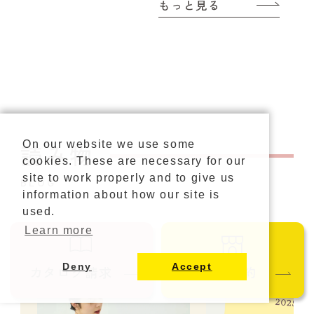
もっと見る
On our website we use some
読み物
cookies. These are necessary for our
site to work properly and to give us
BLOG
information about how our site is
used.
Learn more
Deny
Accept
カタログ請求
ご来店予約