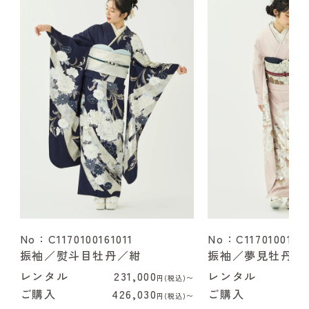
No：C1170100161011
No：C1170100162
振袖／熨斗目牡丹／紺
振袖／夢見牡丹／
レンタル
231,000
レンタル
2
円(税込)〜
ご購入
426,030
ご購入
4
円(税込)〜