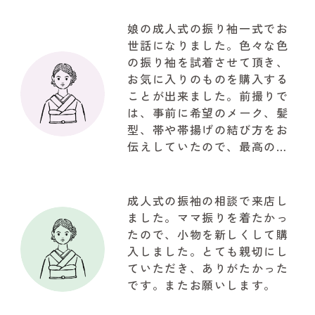
娘の成人式の振り袖一式でお
世話になりました。色々な色
の振り袖を試着させて頂き、
お気に入りのものを購入する
ことが出来ました。前撮りで
は、事前に希望のメーク、髪
型、帯や帯揚げの結び方をお
伝えしていたので、最高の仕
上がりで驚きでした。お写真
も自然な笑顔で思ってたいた
以上の写真が取れて大満足で
成人式の振袖の相談で来店し
した。関わって下さいました
ました。ママ振りを着たかっ
『やまと』のスタッフの皆様
たので、小物を新しくして購
に感謝でいっぱいです!!!有難
入しました。とても親切にし
うございました
ていただき、ありがたかった
です。またお願いします。