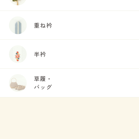
重ね衿
半衿
草履・
バッグ