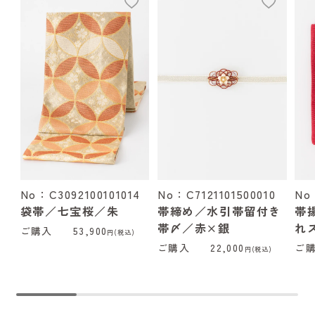
add
add
No：C3092100101014
No：C7121101500010
No
袋帯／七宝桜／朱
帯締め／水引帯留付き
帯
帯〆／赤×銀
れ
ご購入
53,900
円(税込)
ご購入
22,000
ご
円(税込)