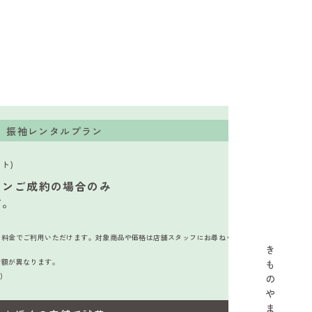
振袖レンタルプラン
ト)
ランご成約の場合のみ
す。
加料金でご利用いただけます。対象商品や価格は店舗スタッフにお尋ねくだ
き
金額が異なります。
も
)
の
や
ま