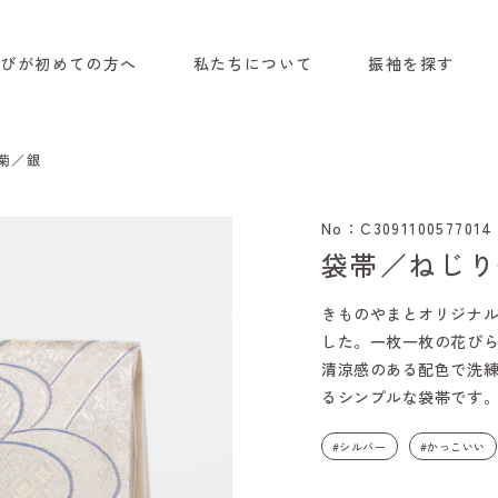
選びが初めての方へ
私たちについて
振袖を探す
菊／銀
No：C3091100577014
袋帯／ねじり
きものやまとオリジナ
した。一枚一枚の花び
清涼感のある配色で洗
るシンプルな袋帯です
#シルバー
#かっこいい