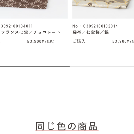
3092100104011
No：C3092100102014
／フランス七宝／チョコレート
袋帯／七宝桜／銀
入
53,900
ご購入
53,900
円(税込)
円(
同じ色の商品