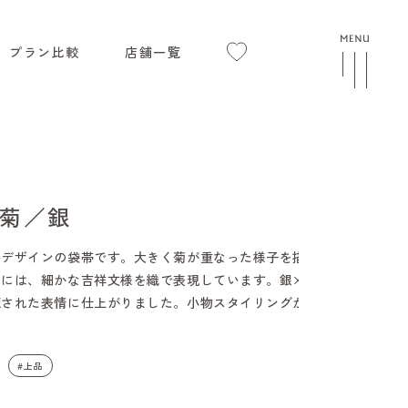
プラン比較
店舗一覧
菊／銀
ルデザインの袋帯です。大きく菊が重なった様子を描きま
らには、細かな吉祥文様を織で表現しています。銀×青の
練された表情に仕上がりました。小物スタイリングが映え
。
#上品