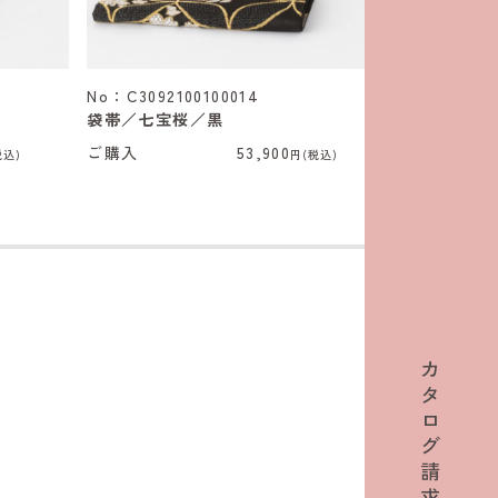
No：C3092100100014
No：C30921
袋帯／七宝桜／黒
袋帯／七宝
ご購入
53,900
ご購入
税込)
円(税込)
カ
タ
ロ
グ
請
求