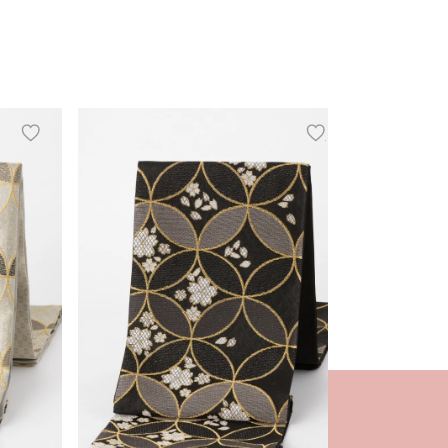
add
add