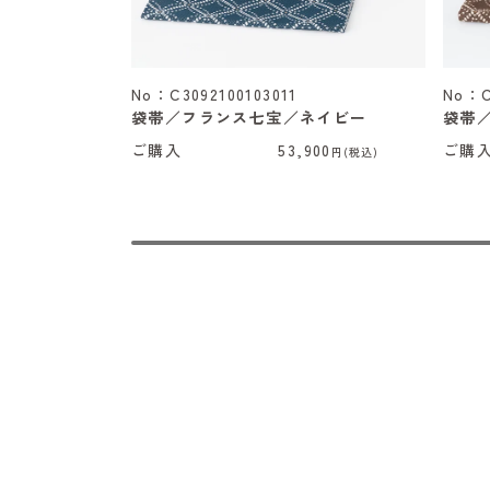
No：C3092100103011
No：C
袋帯／フランス七宝／ネイビー
袋帯
ご購入
53,900
ご購
円(税込)