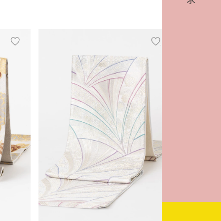
add
add