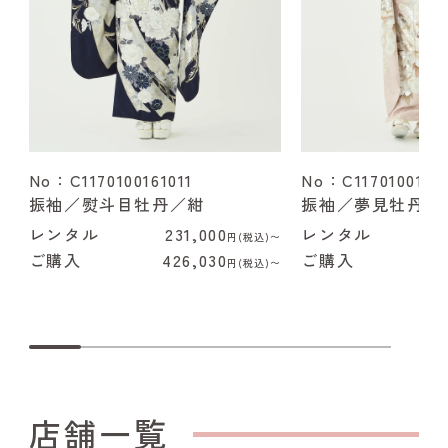
No：C1170100161011
No：C1170100162
振袖／熨斗目牡丹／紺
振袖／夢見牡丹／
レンタル
231,000
レンタル
2
円(税込)〜
ご購入
426,030
ご購入
4
円(税込)〜
店舗一覧