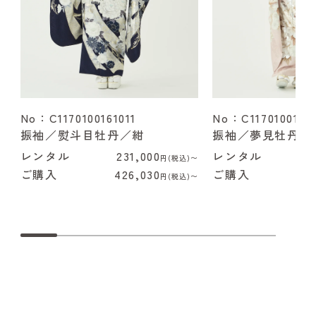
No：C1170100161011
No：C1170100162
振袖／熨斗目牡丹／紺
振袖／夢見牡丹／
レンタル
231,000
レンタル
2
円(税込)〜
ご購入
426,030
ご購入
4
円(税込)〜