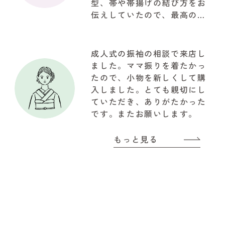
型、帯や帯揚げの結び方をお
伝えしていたので、最高の仕
上がりで驚きでした。お写真
も自然な笑顔で思ってたいた
以上の写真が取れて大満足で
成人式の振袖の相談で来店し
した。関わって下さいました
ました。ママ振りを着たかっ
『やまと』のスタッフの皆様
たので、小物を新しくして購
に感謝でいっぱいです!!!有難
入しました。とても親切にし
うございました
ていただき、ありがたかった
です。またお願いします。
もっと見る