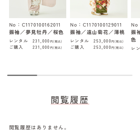
No：C1170100162011
No：C1170100129011
No
振袖／夢見牡丹／桜色
振袖／遠山菊花／薄桃
振
色
レンタル
231,000
レンタル
253,000
円(税込)
円(税込)
ご購入
231,000
ご購入
253,000
レ
円(税込)
円(税込)
閲覧履歴
閲覧履歴はありません。