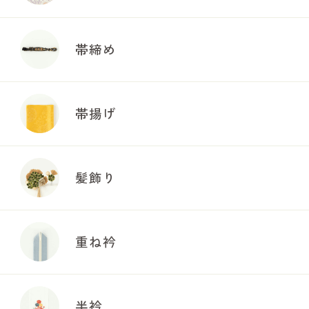
帯締め
帯揚げ
髪飾り
重ね衿
半衿