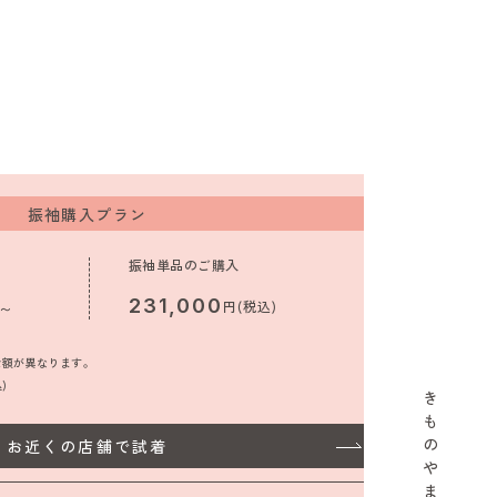
振袖購入プラン
振袖単品のご購入
231,000
)～
円(税込)
金額が異なります。
込)
き
も
の
お近くの店舗で試着
や
ま