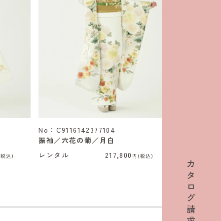
No：C9116142377104
No：C91161
振袖／六花の菊／月白
振袖／桃山
レンタル
217,800
レンタル
(税込)
円(税込)
カ
タ
ロ
グ
請
求