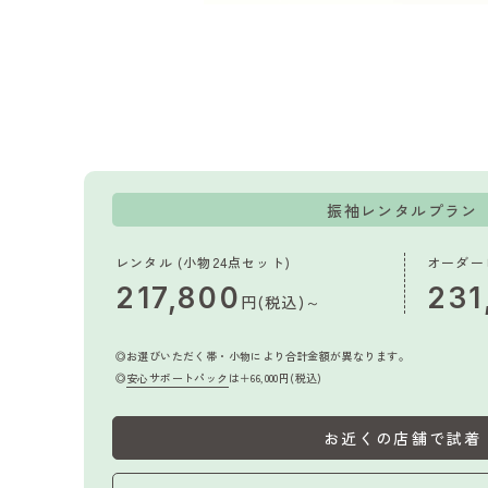
振袖レンタルプラン
レンタル (小物24点セット)
オーダー
217,800
231
円(税込)～
お選びいただく帯・小物により合計金額が異なります。
安心サポートパック
は＋66,000円(税込)
お近くの店舗で試着