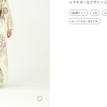
ルでモダンなデザイン
#総柄タイプ
#白
#
#イエベの方へおすすめ
add