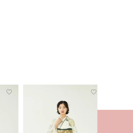
add
add