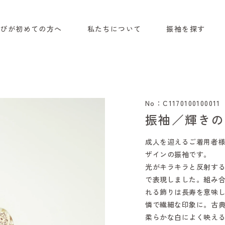
選びが初めての方へ
私たちについて
振袖を探す
No：C1170100100011
振袖／輝きの
成人を迎えるご着用者
ザインの振袖です。
光がキラキラと反射す
で表現しました。組み
れる飾りは長寿を意味
憐で繊細な印象に。古
柔らかな白によく映え