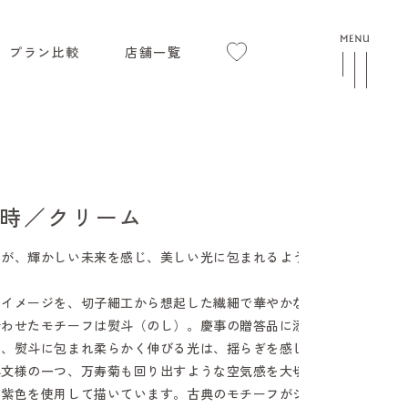
プラン比較
店舗一覧
時／クリーム
様が、輝かしい未来を感じ、美しい光に包まれるようなデ
るイメージを、切子細工から想起した繊細で華やかな華紋
合わせたモチーフは熨斗（のし）。慶事の贈答品に添えら
し、熨斗に包まれ柔らかく伸びる光は、揺らぎを感じる可
典文様の一つ、万寿菊も回り出すような空気感を大切に、
る紫色を使用して描いています。古典のモチーフがシンプ