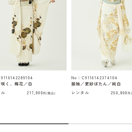
9116142289104
No：C9116142374104
／咲く、梅花／白
振袖／更紗ぼたん／純白
タル
217,800
レンタル
250,800
円(税込)
円