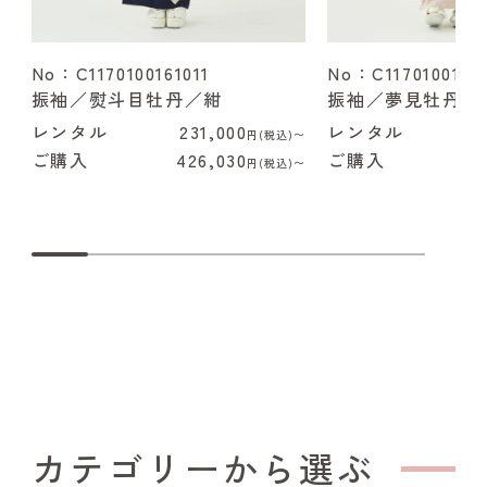
No：C1170100161011
No：C1170100162
振袖／熨斗目牡丹／紺
振袖／夢見牡丹／
レンタル
231,000
レンタル
2
円(税込)〜
ご購入
426,030
ご購入
4
円(税込)〜
カテゴリーから選ぶ