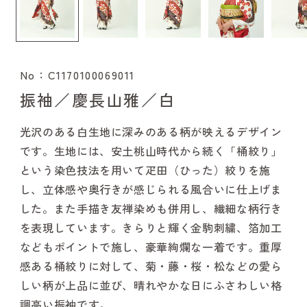
No：C1170100069011
振袖／慶長山雅／白
光沢のある白生地に深みのある柄が映えるデザイン
です。生地には、安土桃山時代から続く「桶絞り」
という染色技法を用いて疋田（ひった）絞りを施
し、立体感や奥行きが感じられる風合いに仕上げま
した。また手描き友禅染めも併用し、繊細な柄行き
を表現しています。きらりと輝く金駒刺繍、箔加工
などもポイントで施し、豪華絢爛な一着です。重厚
感ある桶絞りに対して、菊・藤・桜・松などの愛ら
しい柄が上品に並び、晴れやかな日にふさわしい格
調高い振袖です。