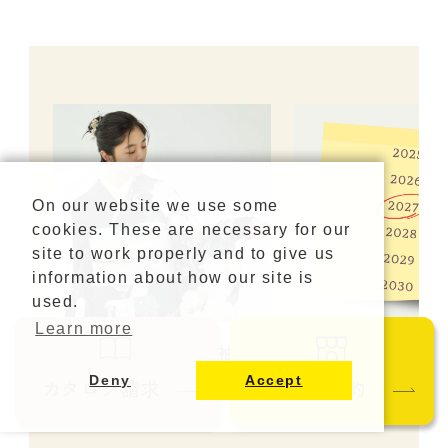
On our website we use some
cookies. These are necessary for our
site to work properly and to give us
information about how our site is
used.
Learn more
2027年・2028年の振袖流行
成人式の日程はいつ？
りカラー・人気のスタイル
年以降の日程・対
Deny
Accept
カタログ請求
ご来店予約
を紹介！
説