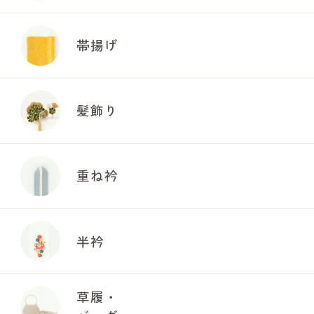
帯揚げ
髪飾り
重ね衿
半衿
草履・