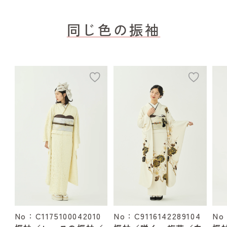
同じ色の振袖
add
add
No：C1175100042010
No：C9116142289104
No