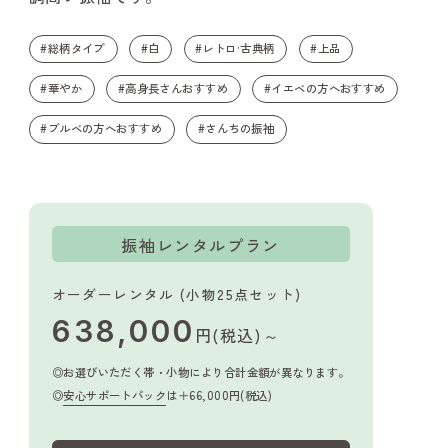
#総柄タイプ
#白
#レトロ·古典柄
#上品
#華やか
#高身長さんおすすめ
#イエベの方へおすすめ
#ブルベの方へおすすめ
#さんちの振袖
振袖レンタルプラン
オーダーレンタル (小物25点セット)
638,000
円(税込)～
お選びいただく帯・小物により合計金額が異なります。
安心サポートパック
は＋66,000円(税込)