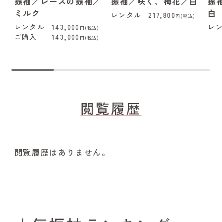
振袖／レースの振袖／
振袖／咲く、梅花／白
振
ミルク
白
レンタル
217,800
円(税込)
レンタル
143,000
レ
円(税込)
ご購入
143,000
円(税込)
閲覧履歴
閲覧履歴はありません。