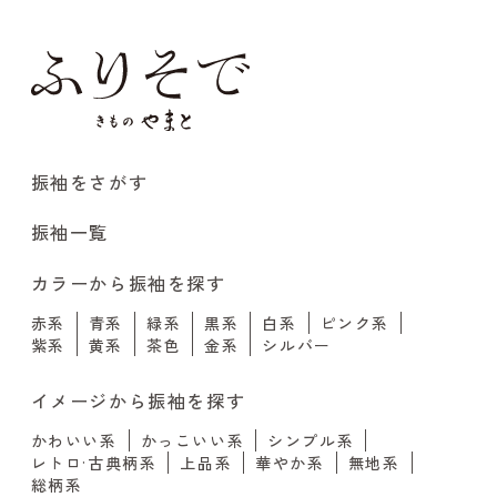
振袖をさがす
振袖一覧
カラーから振袖を探す
赤系
青系
緑系
黒系
白系
ピンク系
紫系
黄系
茶色
金系
シルバー
イメージから振袖を探す
かわいい系
かっこいい系
シンプル系
レトロ·古典柄系
上品系
華やか系
無地系
総柄系