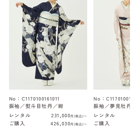
No：C1170100161011
No：C1170100162
振袖／熨斗目牡丹／紺
振袖／夢見牡丹／
レンタル
231,000
レンタル
2
円(税込)〜
ご購入
426,030
ご購入
4
円(税込)〜