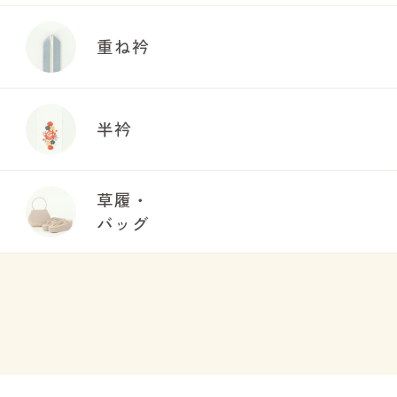
重ね衿
半衿
草履・
バッグ