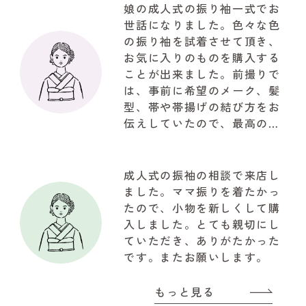
娘の成人式の振り袖一式でお
世話になりました。色々な色
の振り袖を試着させて頂き、
お気に入りのものを購入する
ことが出来ました。前撮りで
は、事前に希望のメーク、髪
型、帯や帯揚げの結び方をお
伝えしていたので、最高の仕
上がりで驚きでした。お写真
も自然な笑顔で思ってたいた
以上の写真が取れて大満足で
成人式の振袖の相談で来店し
した。関わって下さいました
ました。ママ振りを着たかっ
『やまと』のスタッフの皆様
たので、小物を新しくして購
に感謝でいっぱいです!!!有難
入しました。とても親切にし
うございました
ていただき、ありがたかった
です。またお願いします。
もっと見る